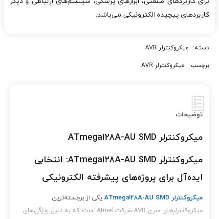
برای کاربردهای صنعتی، ابزارهای پزشکی، سیستم‌های ارتباطی و دیگر
کاربردهای پیچیده الکترونیکی می‌باشد.
دسته:
میکروکنترلر AVR
برچسب:
میکروکنترلر AVR
توضیحات
میکروکنترلر ATmega128A-AU SMD
میکروکنترلر ATmega128A-AU SMD: انتخابی
ایده‌آل برای پروژه‌های پیشرفته الکترونیکی
میکروکنترلر ATmega128A-AU SMD
یکی از برجسته‌ترین
میکروکنترلرهای سری AVR شرکت Atmel است که به دلیل ویژگی‌های