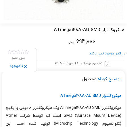
میکروکنترلر ATmega128A-AU SMD
694,000
تومان
در انبار موجود نمی باشد
بدون امتیاز
آخرین بروزرسانی : 9 اردیبهشت, 1405
ناموجود
توضیح کوتاه
محصول
میکروکنترلر ATmega128A-AU SMD
میکروکنترلر ATmega128A-AU SMD یک میکروکنترلر ۸ بیتی با پکیج
SMD (Surface Mount Device) است که توسط شرکت Atmel
(کنوانسیوم Microchip Technology) تولید شده است. این