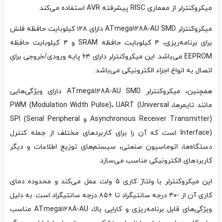
میکروکنترلر از معماری RISC پیشرفته AVR استفاده می‌کند.
میکروکنترلر ATmega128A-AU SMD دارای ۱۲۸ کیلوبایت حافظه فلش
برای برنامه‌ریزی، ۴ کیلوبایت حافظه SRAM و ۴ کیلوبایت حافظه
EEPROM می‌باشد. این میکروکنترلر دارای ۶۴ پایه ورودی/خروجی برای
اتصال به انواع اجزاء الکترونیکی می‌باشد.
همچنین، میکروکنترلر ATmega128A-AU SMD دارای ویژگی‌هایی
مانند تایمرها، PWM (Modulation Width Pulse)، UART (Universal
Asynchronous Receiver Transmitter) و SPI (Serial Peripheral
Interface) است که آن را برای کاربردهای مختلف از جمله کنترل
دستگاه‌ها، اتوماسیون صنعتی، سیستم‌های توزیع اطلاعات و دیگر
کاربردهای الکترونیکی مناسب می‌سازد.
این میکروکنترلر با ولتاژ کاری ۵ ولت عمل می‌کند و محدوده دمای
کاری آن از -۴۰ درجه سانتیگراد تا +۸۵ درجه سانتیگراد است. به دلیل
ویژگی‌های قابل برنامه‌ریزی و کارایی بالا، ATmega128A-AU مناسب