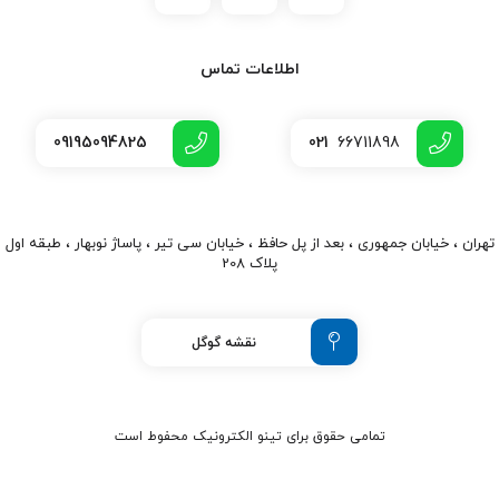
اطلاعات تماس
09195094825
021
66711898
تهران ، خیابان جمهوری ، بعد از پل حافظ ، خیابان سی تیر ، پاساژ نوبهار ، طبقه اول
پلاک 208
نقشه گوگل
تمامی حقوق برای تینو الکترونیک محفوط است