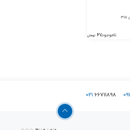
3
250,000
تومان
021
66711898
09