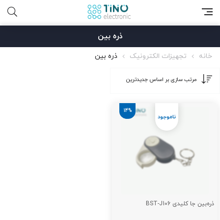
ذره بین
خانه
تجهیزات الکترونیک
ذره بین
14%
ذره‌بین جا کلیدی BST-J106