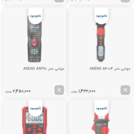
مولتی متر ANENG A3004
مولتی متر ANENG AN998
2,450,000
1,432,000
تومان
تومان