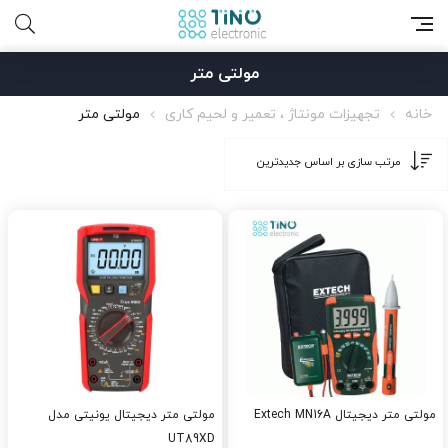
مولتی متر
خانه
تجهیزات مونتاژ ، تعمیر و لحیم کاری
مولتی متر
مولتی متر دیجیتال Extech MN16A
مولتی متر دیجیتال یونیتی مدل
UT89XD