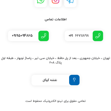
اطلاعات تماس
09195094825
021
66711898
تهران ، خیابان جمهوری ، بعد از پل حافظ ، خیابان سی تیر ، پاساژ نوبهار ، طبقه اول
پلاک 208
نقشه گوگل
تمامی حقوق برای تینو الکترونیک محفوط است