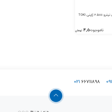
 ژاپنی TOKI
4,500,000
تومان
021
66711898
09