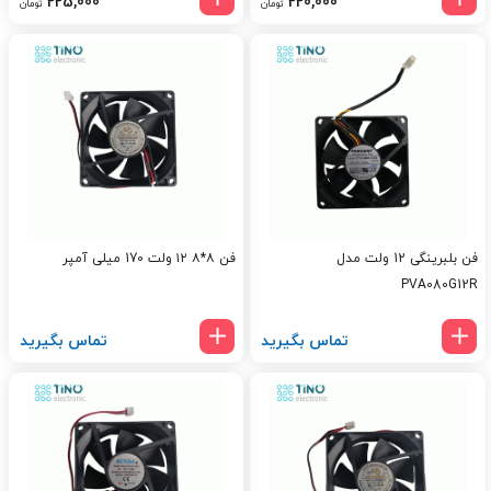
225,000
220,000
تومان
تومان
فن بلبرینگی 12 ولت مدل
فن ۸*۸ ۱۲ ولت 170 میلی آمپر
PVA080G12R
تماس بگیرید
تماس بگیرید