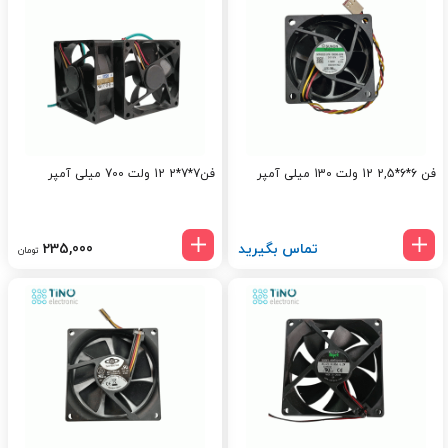
فن 6*6*2,5 12 ولت 130 میلی آمپر
فن7*7*2 12 ولت 700 میلی آمپر
تماس بگیرید
235,000
تومان