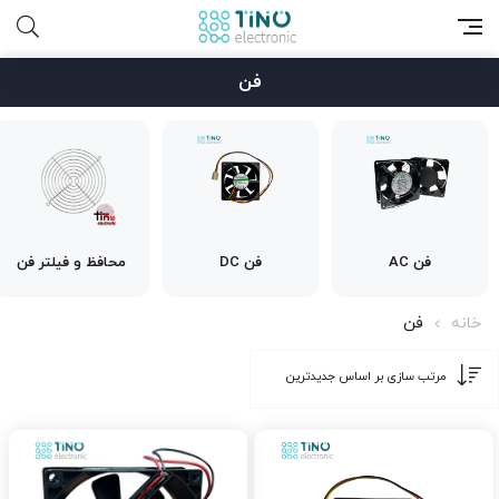
فن
فن AC
فن DC
محافظ و فیلتر فن
خانه
فن