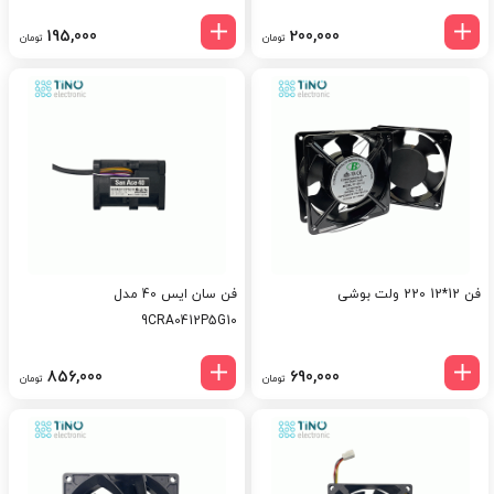
195,000
200,000
تومان
تومان
فن 12*12 220 ولت بوشی
فن سان ایس 40 مدل
9CRA0412P5G10
856,000
690,000
تومان
تومان