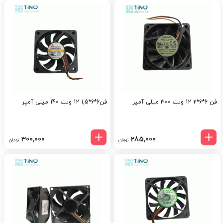
فن 6*6*2 12 ولت 300 میلی آمپر
فن6*6*1,5 12 ولت 140 میلی آمپر
300,000
285,000
تومان
تومان