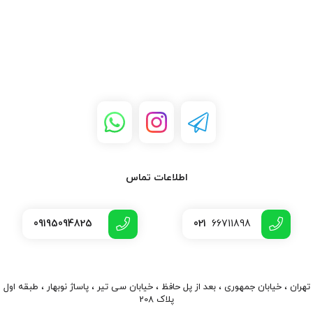
اطلاعات تماس
09195094825
021
66711898
تهران ، خیابان جمهوری ، بعد از پل حافظ ، خیابان سی تیر ، پاساژ نوبهار ، طبقه اول
پلاک 208