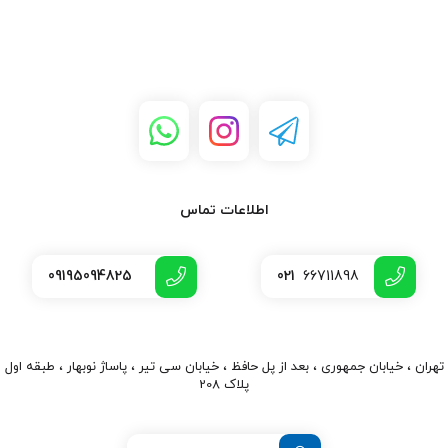
اطلاعات تماس
09195094825
021
66711898
تهران ، خیابان جمهوری ، بعد از پل حافظ ، خیابان سی تیر ، پاساژ نوبهار ، طبقه اول
پلاک 208