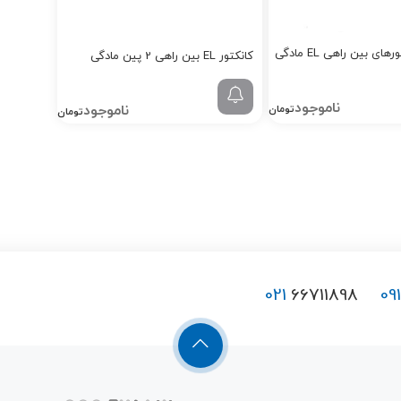
ی بین راهی EL مادگی
کانکتور EL بین راهی 2 پین مادگی
2,000
4,000
تومان
تومان
021
66711898
09