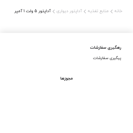
اسپیکرهای شارژی کوچک و دستگاه‌های USB تغذیه‌شونده
خانه
منابع تغذیه
آداپتور دیواری
آداپتور 5 ولت 1 آمپر
پروژه‌های DIY و آزمایشگاهی
استفاده از این آداپتور، گزینه‌ای ایده‌آل برای زمانی‌ست که به منبع
تغذیه‌ای سبک، ایمن و بدون نویز بر روی خروجی نیاز دارید.
رهگیری سفارشات
پیگیری سفارشات
مجوزها