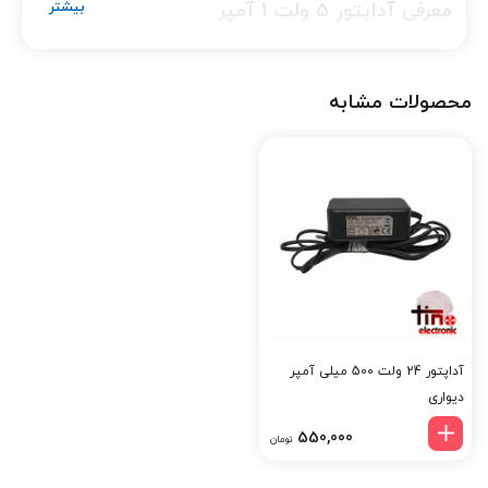
معرفی آداپتور 5 ولت 1 آمپر
این آداپتور 5 ولت 1 آمپر یک منبع تغذیه سوئیچینگ با راندمان بالا
است که ولتاژ شهری 220 ولت را به یک خروجی کاملاً پایدار 5 ولت DC
محصولات مشابه
تبدیل می‌کند. طراحی جمع‌وجور، مصرف انرژی پایین و محافظت‌های
داخلی از این مدل، گزینه‌ای مطمئن برای تجهیزات الکترونیکی حساس
ساخته‌اند.
کاربردها
این آداپتور 5 ولت 1 آمپر مناسب دستگاه‌هایی است که به ولتاژ ثابت و
کم‌مصرف نیاز دارند. خروجی پایدار آن، عملکرد تجهیزات را در شرایط
طولانی‌مدت تضمین می‌کند.
روتر، مودم و تجهیزات شبکه
آداپتور 24 ولت 500 میلی آمپر
بردهای الکترونیکی مانند Arduino و ESP
دیواری
چراغ‌ها و ماژول‌های LED کم‌مصرف
550,000
تومان
دوربین‌های سبک و سیستم‌های کوچک نظارتی