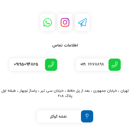
اطلاعات تماس
09195094825
021
66711898
تهران ، خیابان جمهوری ، بعد از پل حافظ ، خیابان سی تیر ، پاساژ نوبهار ، طبقه اول
پلاک 208
نقشه گوگل