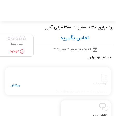
برد درایور 36 تا 50 وات 300 میلی آمپر
تماس بگیرید
بدون امتیاز
آخرین بروزرسانی : 13 بهمن, 1403
موجود
دسته:
برد درایور
توضیحات
برد درایور 50 ∼ 36 وات Dark Energy
نظرات (0)