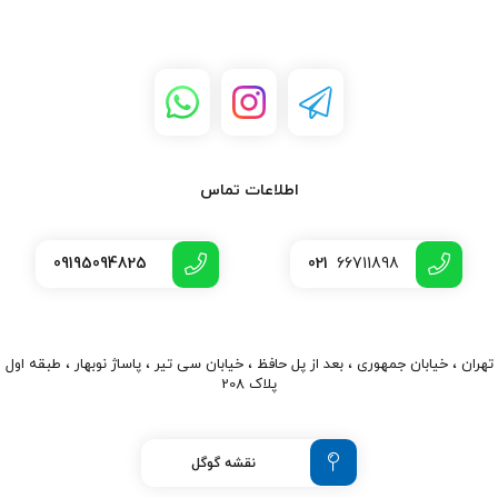
اطلاعات تماس
09195094825
021
66711898
تهران ، خیابان جمهوری ، بعد از پل حافظ ، خیابان سی تیر ، پاساژ نوبهار ، طبقه اول
پلاک 208
نقشه گوگل