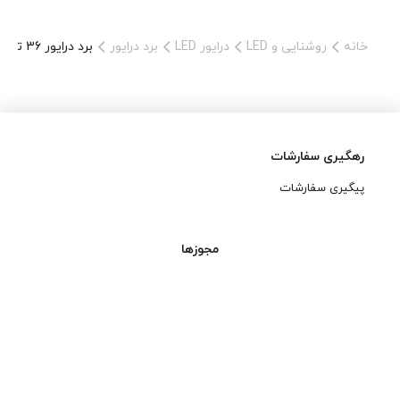
خانه
روشنایی و LED
درایور LED
برد درایور
برد درایور 36 تا 50 وات 300 میلی آمپر
رهگیری سفارشات
پیگیری سفارشات
مجوزها