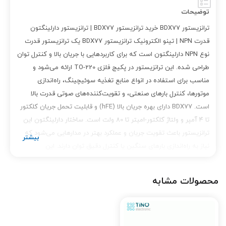
توضیحات
ترانزیستور BDX77 خرید ترانزیستور BDX77 | ترانزیستور دارلینگتون
قدرت NPN | تینو الکترونیک ترانزیستور BDX77 یک ترانزیستور قدرت
نوع NPN دارلینگتون است که برای کاربردهایی با جریان بالا و کنترل توان
طراحی شده. این ترانزیستور در پکیج فلزی TO-220 ارائه می‌شود و
مناسب برای استفاده در انواع منابع تغذیه سوئیچینگ، راه‌اندازی
موتورها، کنترل بارهای صنعتی، و تقویت‌کننده‌های صوتی قدرت بالا
است. BDX77 دارای بهره جریان بالا (hFE) و قابلیت تحمل جریان کلکتور
تا 4 آمپر و ولتاژ کلکتور-امیتر تا 80 ولت است. ساختار دارلینگتون این
ترانزیستور باعث تقویت جریان و عملکرد بهتر در مدارهایی می‌شود که
نیاز به راه‌اندازی بارهای سنگین یا کنترل دقیق توان دارند. این
ترانزیستور دارای دیود داخلی برای محافظت در برابر ولتاژ معکوس است و
عملکردی قابل اعتماد در محیط‌های صنعتی و پروژه‌های DIY ارائه می‌دهد.
محصولات مشابه
اگر به دنبال قطعه‌ای با قدرت بالا، دوام عالی و کیفیت تضمین‌شده
هستید، BDX77 از بهترین گزینه‌هاست. در فروشگاه تینو الکترونیک،
شما می‌توانید ترانزیستور BDX77 اورجینال را با قیمت مناسب، ضمانت
اصالت و ارسال سریع خریداری کنید. کلمات کلیدی سئو: ترانزیستور