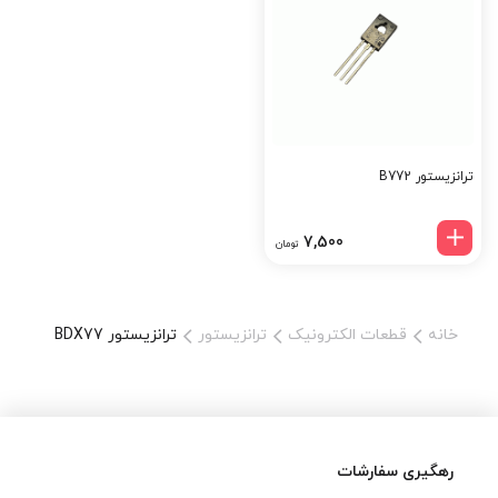
BDX77، خرید ترانزیستور دارلینگتون، ترانزیستور قدرت NPN، قیمت
BDX77، فروش قطعات الکترونیکی، ترانزیستور TO-220، ترانزیستور
جریان بالا، ترانزیستور صنعتی راهنمای خرید از تینو الکترونیک: 1. وارد
سایت TinoElectronic.ir شوید. 2. در کادر جستجو، عبارت "BDX77" را
وارد کنید. 3. محصول را انتخاب کرده و مشخصات فنی و موجودی را
بررسی کنید. 4. تعداد موردنظر را مشخص و به سبد خرید اضافه کنید.
ترانزیستور B772
5. وارد حساب کاربری شده و فرآیند پرداخت را تکمیل نمایید. 6. سفارش
شما با بسته‌بندی ایمن و ارسال سریع به دستتان خواهد رسید.
7,500
تومان
خانه
قطعات الکترونیک
ترانزیستور
ترانزیستور BDX77
رهگیری سفارشات