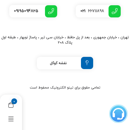
09195094825
021
66711898
تهران ، خیابان جمهوری ، بعد از پل حافظ ، خیابان سی تیر ، پاساژ نوبهار ، طبقه اول
پلاک 208
نقشه گوگل
تمامی حقوق برای تینو الکترونیک محفوط است
0