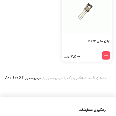
سئو: ترانزیستور BDX77، خرید ترانزیستور دارلینگتون، ترانزیستور قدرت
NPN، قیمت BDX77، فروش قطعات الکترونیکی، ترانزیستور TO-220،
ترانزیستور جریان بالا، ترانزیستور صنعتی راهنمای خرید از تینو
الکترونیک: 1. وارد سایت TinoElectronic.ir شوید. 2. در کادر جستجو،
عبارت "BDX77" را وارد کنید. 3. محصول را انتخاب کرده و مشخصات
فنی و موجودی را بررسی کنید. 4. تعداد موردنظر را مشخص و به سبد
ترانزیستور B772
خرید اضافه کنید. 5. وارد حساب کاربری شده و فرآیند پرداخت را تکمیل
نمایید. 6. سفارش شما با بسته‌بندی ایمن و ارسال سریع به دستتان
7,500
تومان
خواهد رسید.
خانه
قطعات الکترونیک
ترانزیستور
ترانزیستور BTA20-600 ST
رهگیری سفارشات