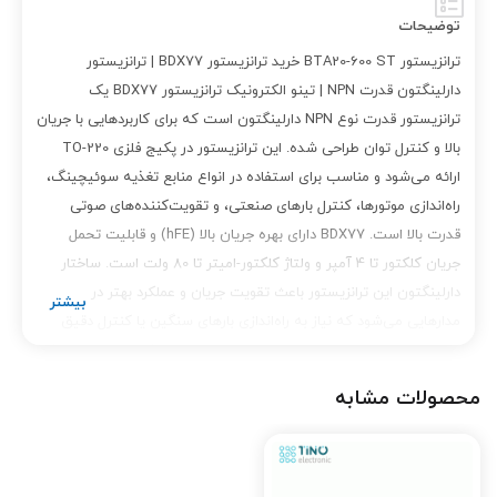
توضیحات
ترانزیستور BTA20-600 ST خرید ترانزیستور BDX77 | ترانزیستور
دارلینگتون قدرت NPN | تینو الکترونیک ترانزیستور BDX77 یک
ترانزیستور قدرت نوع NPN دارلینگتون است که برای کاربردهایی با جریان
بالا و کنترل توان طراحی شده. این ترانزیستور در پکیج فلزی TO-220
ارائه می‌شود و مناسب برای استفاده در انواع منابع تغذیه سوئیچینگ،
راه‌اندازی موتورها، کنترل بارهای صنعتی، و تقویت‌کننده‌های صوتی
قدرت بالا است. BDX77 دارای بهره جریان بالا (hFE) و قابلیت تحمل
جریان کلکتور تا 4 آمپر و ولتاژ کلکتور-امیتر تا 80 ولت است. ساختار
دارلینگتون این ترانزیستور باعث تقویت جریان و عملکرد بهتر در
مدارهایی می‌شود که نیاز به راه‌اندازی بارهای سنگین یا کنترل دقیق
توان دارند. این ترانزیستور دارای دیود داخلی برای محافظت در برابر ولتاژ
معکوس است و عملکردی قابل اعتماد در محیط‌های صنعتی و پروژه‌های
محصولات مشابه
DIY ارائه می‌دهد. اگر به دنبال قطعه‌ای با قدرت بالا، دوام عالی و کیفیت
تضمین‌شده هستید، BDX77 از بهترین گزینه‌هاست. در فروشگاه تینو
الکترونیک، شما می‌توانید ترانزیستور BDX77 اورجینال را با قیمت
مناسب، ضمانت اصالت و ارسال سریع خریداری کنید. کلمات کلیدی