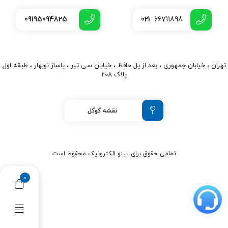
09195094825
021
66711898
تهران ، خیابان جمهوری ، بعد از پل حافظ ، خیابان سی تیر ، پاساژ نوبهار ، طبقه اول
پلاک 208
نقشه گوگل
تمامی حقوق برای تینو الکترونیک محفوط است
0