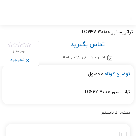
ترانزیستور TO247 30100
تماس بگیرید
بدون امتیاز
آخرین بروزرسانی : 8 تیر, 1404
ناموجود
توضیح کوتاه
محصول
ترانزیستور TO247 30100
دسته:
ترانزیستور