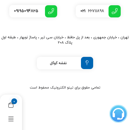
09195094825
021
66711898
تهران ، خیابان جمهوری ، بعد از پل حافظ ، خیابان سی تیر ، پاساژ نوبهار ، طبقه اول
پلاک 208
نقشه گوگل
تمامی حقوق برای تینو الکترونیک محفوط است
0