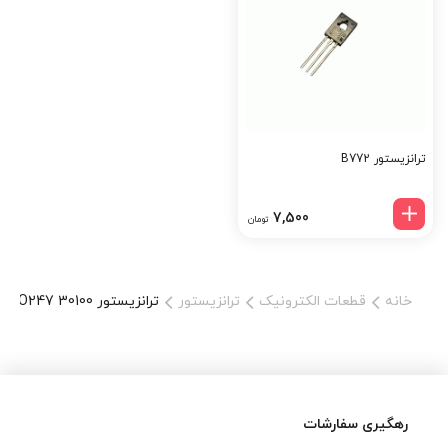
الکترونیک در تینو الکترونیک، دیود شاتکی قدرت 30100 TO-247 با
ضمانت کیفیت، اصالت کالا و ارسال فوری ارائه می‌شود. این قطعه
انتخابی عالی برای مهندسین، طراحان منابع تغذیه و تعمیرکاران حرفه‌ای
است که به دنبال قطعه‌ای قابل‌اطمینان برای سیستم‌های ولتاژ پایین و
جریان بالا هستند. برای خرید، کافیست آن را به سبد خرید خود اضافه
کنید و از پشتیبانی فنی رایگان بهره‌مند شوید. کلمات کلیدی سئو:
ترانزیستور B772
30100 TO-247، خرید دیود شاتکی دوبل، دیود 30 آمپر 100 ولت، دیود
TO247، دیود قدرت، فروش قطعات الکترونیک، تینو الکترونیک
7,500
تومان
خانه
قطعات الکترونیک
ترانزیستور
ترانزیستور TO247 30100
رهگیری سفارشات