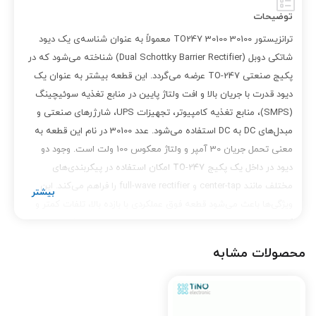
توضیحات
ترانزیستور TO247 30100 30100 معمولاً به عنوان شناسه‌ی یک دیود
شاتکی دوبل (Dual Schottky Barrier Rectifier) شناخته می‌شود که در
پکیج صنعتی TO-247 عرضه می‌گردد. این قطعه بیشتر به عنوان یک
دیود قدرت با جریان بالا و افت ولتاژ پایین در منابع تغذیه سوئیچینگ
(SMPS)، منابع تغذیه کامپیوتر، تجهیزات UPS، شارژرهای صنعتی و
مبدل‌های DC به DC استفاده می‌شود. عدد 30100 در نام این قطعه به
معنی تحمل جریان 30 آمپر و ولتاژ معکوس 100 ولت است. وجود دو
دیود در داخل یک پکیج TO-247 امکان استفاده در پیکربندی‌های
مختلف مانند center-tap و full-wave rectifier را فراهم می‌کند. این
ویژگی‌ها باعث می‌شود قطعه فوق عملکردی با بازده بالا، تلفات کمتر و
گرمای کمتر داشته باشد. مشخصات فنی دیود 30100: نوع: Dual
Schottky Rectifier (دیود شاتکی دوبل) پکیج: TO-247 ولتاژ معکوس
محصولات مشابه
(V
): 100V جریان مستقیم مداوم (I
): 30A افت ولتاژ مستقیم
F
RRM
بسیار کم زمان بازیابی بسیار سریع مناسب برای: منابع تغذیه
سوئیچینگ منابع تغذیه سرور و کامپیوتر مبدل‌های DC-DC شارژرهای
صنعتی مدارهای تثبیت ولتاژ قدرت خرید دیود 30100 TO-247 از تینو