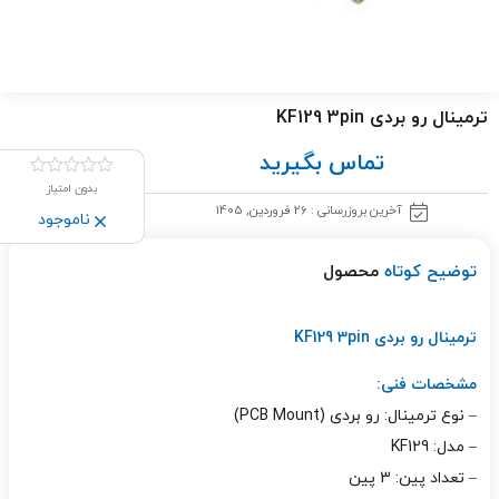
ترمینال رو بردی KF129 3pin
تماس بگیرید
بدون امتیاز
آخرین بروزرسانی : 26 فروردین, 1405
ناموجود
توضیح کوتاه
محصول
ترمینال رو بردی KF129 3pin
مشخصات فنی:
– نوع ترمینال: رو بردی (PCB Mount)
– مدل: KF129
– تعداد پین: 3 پین