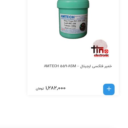
خمیر فلکسی ارجینال – AMTECH 559-ASM
1,282,000
تومان