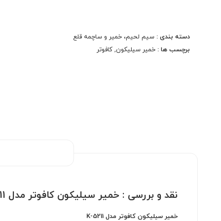
محصولات موجود در بازار برای انتقال حرارت بین قطعات
الکترونیکی و هیت‌سینک‌ها است. این خمیر با ترکیبات
دسته بندی :
سیم لحیم، خمیر و ساچمه قلع
خاص و کیفیت بالایی که دارد، به بهبود عملکرد حرارتی
برچسب ها :
خمیر سیلیکون
,
کافوتر
قطعات کمک می‌کند و به‌ویژه برای استفاده در
سیستم‌های خنک‌کننده کامپیوتر، تلفن‌های هوشمند،
دستگاه‌های الکترونیکی صنعتی و سایر تجهیزات حساس
مناسب است.
نقد و بررسی :
خمیر سیلیکون کافوتر مدل K-5211
خمیر سیلیکون کافوتر مدل K-5211