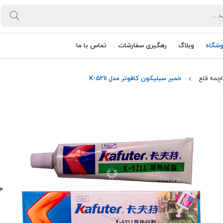
وشگاه
وبلاگ
رهگیری سفارشات
تماس با ما
چمه قلع
خمیر سیلیکون کافوتر مدل K-5211
خ