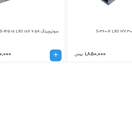
سوئیچینگ S-135-18 LXO 18V 7.5A
0,000
1,850,000
تومان