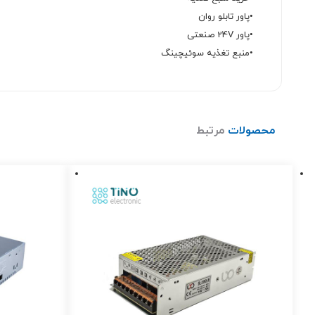
•پاور تابلو روان
•پاور 24V صنعتی
•منبع تغذیه سوئیچینگ
محصولات
مرتبط