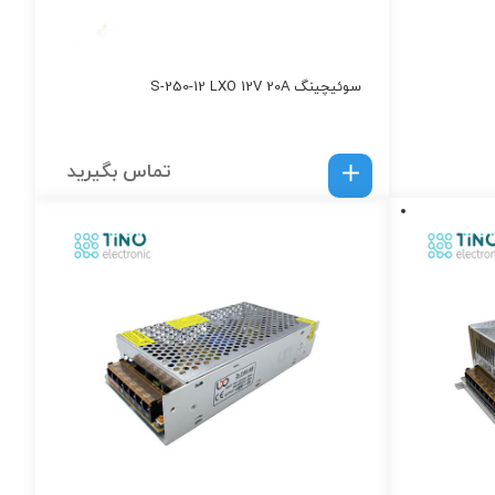
سوئیچینگ S-250-12 LXO 12V 20A
تماس بگیرید