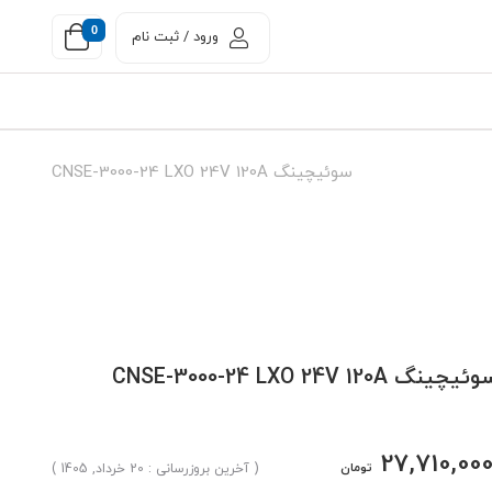
0
ورود / ثبت نام
سوئیچینگ CNSE-3000-24 LXO 24V 120A
یچینگ CNSE-3000-24 LXO 24V 120A
27,710,00
تومان
( آخرین بروزرسانی : 20 خرداد, 1405 )