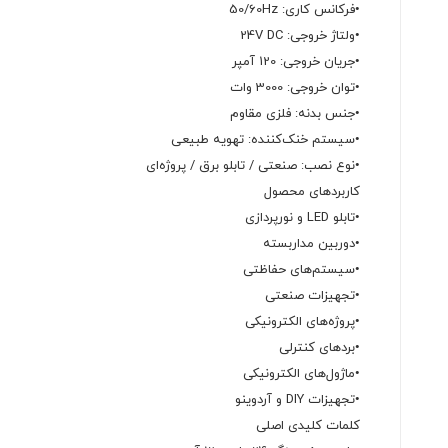
•فرکانس کاری: 50/60Hz
•ولتاژ خروجی: 24V DC
•جریان خروجی: 120 آمپر
•توان خروجی: 3000 وات
•جنس بدنه: فلزی مقاوم
•سیستم خنک‌کننده: تهویه طبیعی
•نوع نصب: صنعتی / تابلو برق / پروژه‌ای
کاربردهای محصول
•تابلو LED و نورپردازی
•دوربین مداربسته
•سیستم‌های حفاظتی
•تجهیزات صنعتی
•پروژه‌های الکترونیکی
•بردهای کنترلی
•ماژول‌های الکترونیکی
•تجهیزات DIY و آردوینو
کلمات کلیدی اصلی