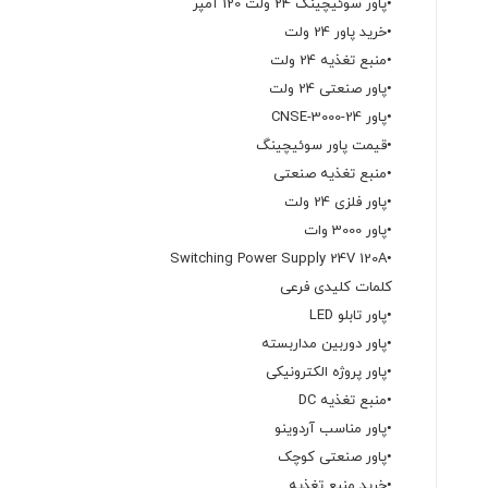
•پاور سوئیچینگ 24 ولت 120 آمپر
•خرید پاور 24 ولت
•منبع تغذیه 24 ولت
•پاور صنعتی 24 ولت
•پاور CNSE-3000-24
•قیمت پاور سوئیچینگ
•منبع تغذیه صنعتی
•پاور فلزی 24 ولت
•پاور 3000 وات
•Switching Power Supply 24V 120A
کلمات کلیدی فرعی
•پاور تابلو LED
•پاور دوربین مداربسته
•پاور پروژه الکترونیکی
•منبع تغذیه DC
•پاور مناسب آردوینو
•پاور صنعتی کوچک
•خرید منبع تغذیه