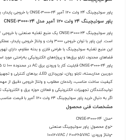
پاور سوئیچینگ 24 ولت 120 آمپر CNSE-3000-24 با خروجی پایدار، بدنه فلزی مقاوم و راندمان مناسب. مناسب تابلو LED، دوربین مداربسته، پروژه‌های الکترونیکی و تجهیزات صنعتی.
پاور سوئیچینگ 24 ولت 120 آمپر مدل CNSE-3000-24
است. این پاور با توان خروجی 3000 وات و ولتاژ خروجی پایدار، عملکردی مطمئن و مداوم را برای دستگاه‌های مختلف فراهم می‌کند.
این منبع تغذیه سوئیچینگ با طراحی فلزی و بدنه مقاوم، دارای ته
فضاهای محدود، تابلو برق‌ها و پروژه‌های الکترونیکی به‌راحتی مورد است
دوربین مداربسته، تابلو روان، نورپردازی LED، بردهای کنترلی و تجهیزات صنعتی مناسب باشد.
کیفیت ساخت مناسب، راندمان مطلوب و ولتاژ خروجی دقیق از مهم‌تر
تولیدکنندگان تجهیزات الکترونیکی و فعالان حوزه برق و الکترونیک 
اگر به دنبال خرید پاور سوئیچینگ 24 ولت 120 آمپر با قیمت مناسب و کیفیت مطلوب هستید، مدل CNSE-3000-24 گزینه‌ای کاربردی برای انواع پروژه‌های صنعتی و الکترونیکی خواهد بود.
مشخصات فنی محصول
•مدل: CNSE-3000-24
•نوع محصول: پاور سوئیچینگ صنعتی
•ولتاژ ورودی: 100120VAC / 200265VAC