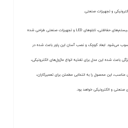
پاور سوئیچینگ CNSE-3000-24 یک منبع تغذیه صنعتی با خروجی 24 ولت DC و جریان 120 آمپر است که برای استفاده در انواع پروژه‌های الکترونیکی، سیستم‌های حفاظتی، تابلوهای LED و تجهیزات صنعتی طراحی شده
حسوب می‌شود. ابعاد کوچک و نصب آسان این پاور باعث شده در
1 تا 265 ولت را داشته و خروجی 24 ولت DC با شدت جریان 120 آمپر ارائه می‌دهد. این ویژگی باعث شده این مدل برای تغذیه انواع ماژول‌های الکترونیکی،
ناسب، این محصول را به انتخابی مطمئن برای تعمیرکاران،