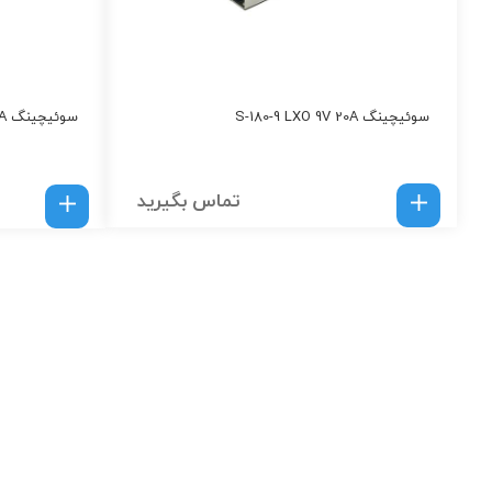
سوئیچینگ S-180-9 LXO 9V 20A
سوئیچینگ S-360-12 LXO 12V 30A
تماس بگیرید