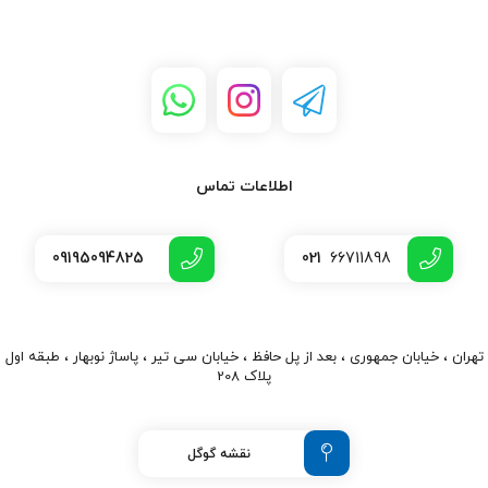
•نوع نصب: صنعتی / تابلو برق / پروژه‌ای
کاربردهای محصول
•تابلو LED و نورپردازی
•دوربین مداربسته
•سیستم‌های حفاظتی
•تجهیزات صنعتی
•پروژه‌های الکترونیکی
اطلاعات تماس
•بردهای کنترلی
•ماژول‌های الکترونیکی
09195094825
021
66711898
•تجهیزات DIY و آردوینو
کلمات کلیدی اصلی
•پاور سوئیچینگ 48 ولت 3 آمپر
•خرید پاور 48 ولت
تهران ، خیابان جمهوری ، بعد از پل حافظ ، خیابان سی تیر ، پاساژ نوبهار ، طبقه اول
پلاک 208
•منبع تغذیه 48 ولت
•پاور صنعتی 48 ولت
•پاور S-144-48
نقشه گوگل
•قیمت پاور سوئیچینگ