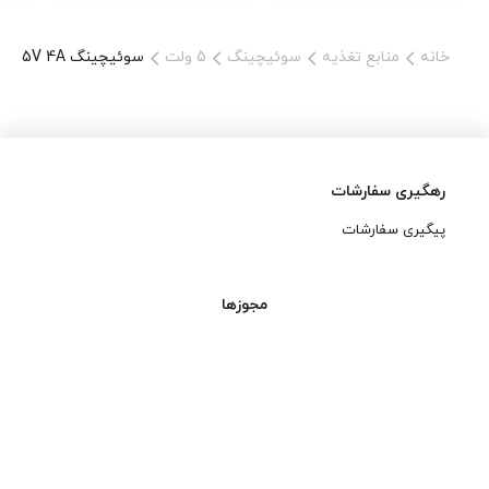
تعمیرکاران، تولیدکنندگان تجهیزات الکترونیکی و فعالان حوزه برق و
الکترونیک تبدیل کرده است.
خانه
منابع تغذیه
سوئیچینگ
5 ولت
سوئیچینگ S-20-5 LXO 5V 4A
اگر به دنبال خرید پاور سوئیچینگ 5 ولت 4 آمپر با قیمت مناسب و
کیفیت مطلوب هستید، مدل S-20-5 گزینه‌ای کاربردی برای انواع
پروژه‌های صنعتی و الکترونیکی خواهد بود.
مشخصات فنی محصول
رهگیری سفارشات
•مدل: S-20-5
پیگیری سفارشات
•نوع محصول: پاور سوئیچینگ صنعتی
•ولتاژ ورودی: 100120VAC / 200265VAC
مجوزها
•فرکانس کاری: 50/60Hz
•ولتاژ خروجی: 5V DC
•جریان خروجی: 4 آمپر
•توان خروجی: 20 وات
•جنس بدنه: فلزی مقاوم
•سیستم خنک‌کننده: تهویه طبیعی
•نوع نصب: صنعتی / تابلو برق / پروژه‌ای