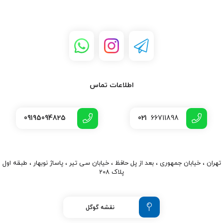
کاربردهای محصول
•تابلو LED و نورپردازی
•دوربین مداربسته
•سیستم‌های حفاظتی
•تجهیزات صنعتی
•پروژه‌های الکترونیکی
•بردهای کنترلی
اطلاعات تماس
•ماژول‌های الکترونیکی
•تجهیزات DIY و آردوینو
09195094825
021
66711898
کلمات کلیدی اصلی
•پاور سوئیچینگ 5 ولت 4 آمپر
•خرید پاور 5 ولت
•منبع تغذیه 5 ولت
تهران ، خیابان جمهوری ، بعد از پل حافظ ، خیابان سی تیر ، پاساژ نوبهار ، طبقه اول
پلاک 208
•پاور صنعتی 5 ولت
•پاور S-20-5
•قیمت پاور سوئیچینگ
نقشه گوگل
•منبع تغذیه صنعتی