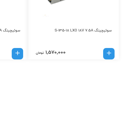
سوئیچینگ S-135-18 LXO 18V 7.5A
سوئیچینگ S-360-12 LXO 12V 30A
1,570,000
تومان