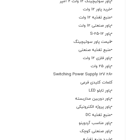
•پاور سوئیچینگ 12 ولت 2 آمپر
•خرید پاور 12 ولت
•منبع تغذیه 12 ولت
•پاور صنعتی 12 ولت
•پاور S-25-12
•قیمت پاور سوئیچینگ
•منبع تغذیه صنعتی
•پاور فلزی 12 ولت
•پاور 25 وات
•Switching Power Supply 12V 2A
کلمات کلیدی فرعی
•پاور تابلو LED
•پاور دوربین مداربسته
•پاور پروژه الکترونیکی
•منبع تغذیه DC
•پاور مناسب آردوینو
•پاور صنعتی کوچک
•خرید منبع تغذیه