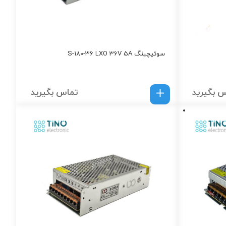
سوئیچینگ S-180-36 LXO 36V 5A
 بگیرید
تماس بگیرید