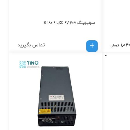
سوئیچینگ S-180-9 LXO 9V 20A
1,04
تماس بگیرید
تومان