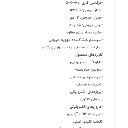
•فرکانس کاری: 50/60Hz
•ولتاژ خروجی: 12V DC
•جریان خروجی: 2 آمپر
•توان خروجی: 25 وات
•جنس بدنه: فلزی مقاوم
•سیستم خنک‌کننده: تهویه طبیعی
•نوع نصب: صنعتی / تابلو برق / پروژه‌ای
کاربردهای محصول
•تابلو LED و نورپردازی
•دوربین مداربسته
•سیستم‌های حفاظتی
•تجهیزات صنعتی
•پروژه‌های الکترونیکی
•بردهای کنترلی
•ماژول‌های الکترونیکی
•تجهیزات DIY و آردوینو
کلمات کلیدی اصلی