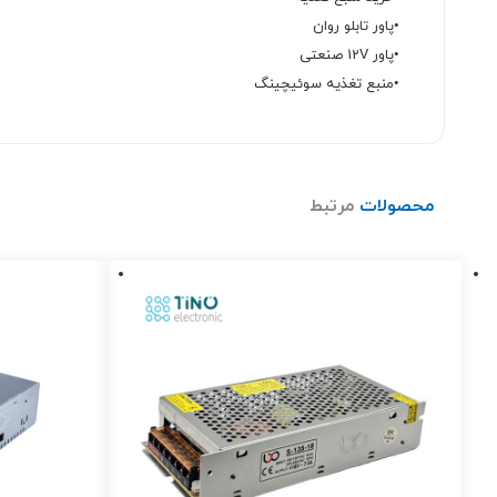
•پاور تابلو روان
•پاور 12V صنعتی
•منبع تغذیه سوئیچینگ
محصولات
مرتبط