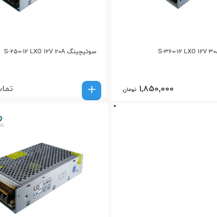
سوئیچینگ S-250-12 LXO 12V 20A
1,850,000
تماس
تومان