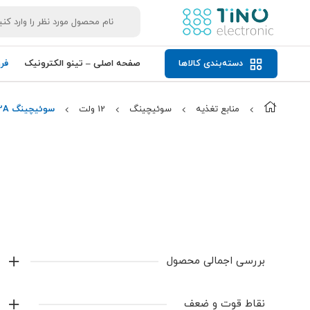
دسته‌بندی کالاها
صفحه اصلی – تینو الکترونیک
فر
منابع تغذیه
سوئیچینگ
12 ولت
سوئیچینگ S-25-12 LXO 12V 2A
بررسی اجمالی محصول
ویژگی‌های محصول
نقاط قوت و ضعف