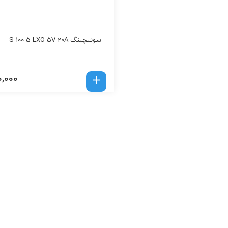
سوئیچینگ S-100-5 LXO 5V 20A
0,000