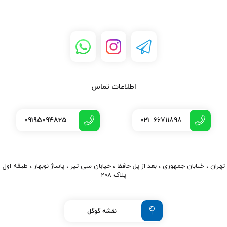
•نوع نصب: صنعتی / تابلو برق / پروژه‌ای
کاربردهای محصول
•تابلو LED و نورپردازی
•دوربین مداربسته
•سیستم‌های حفاظتی
•تجهیزات صنعتی
•پروژه‌های الکترونیکی
اطلاعات تماس
•بردهای کنترلی
•ماژول‌های الکترونیکی
09195094825
021
66711898
•تجهیزات DIY و آردوینو
کلمات کلیدی اصلی
•پاور سوئیچینگ 48 ولت 5 آمپر
•خرید پاور 48 ولت
تهران ، خیابان جمهوری ، بعد از پل حافظ ، خیابان سی تیر ، پاساژ نوبهار ، طبقه اول
پلاک 208
•منبع تغذیه 48 ولت
•پاور صنعتی 48 ولت
•پاور S-250-48
نقشه گوگل
•قیمت پاور سوئیچینگ