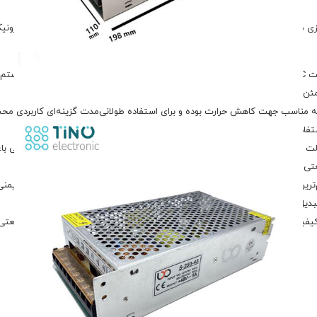
ویه مناسب جهت کاهش حرارت بوده و برای استفاده طولانی‌مدت گزینه‌ای کاربردی م
فاده قرار گیرد.
پاور S-250-48 قابلیت کار با ورودی برق AC در محدوده 100 تا 265 ولت 
ین ویژگی‌های این پاور صنعتی محسوب می‌شود. همچنین طراحی استاندارد و ایمنی م
تبدیل کرده است.