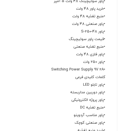
•پاور سوئیچینگ 48 ولت 5 آمپر
•خرید پاور 48 ولت
•منبع تغذیه 48 ولت
•پاور صنعتی 48 ولت
•پاور S-250-48
•قیمت پاور سوئیچینگ
•منبع تغذیه صنعتی
•پاور فلزی 48 ولت
•پاور 250 وات
•Switching Power Supply 9V 2A
کلمات کلیدی فرعی
•پاور تابلو LED
•پاور دوربین مداربسته
•پاور پروژه الکترونیکی
•منبع تغذیه DC
•پاور مناسب آردوینو
•پاور صنعتی کوچک
•خرید منبع تغذیه