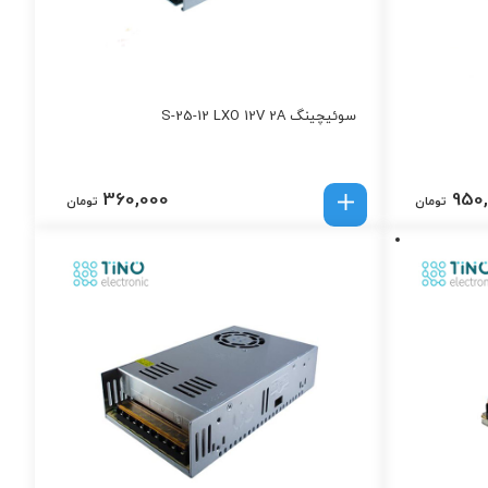
سوئیچینگ S-25-12 LXO 12V 2A
360,000
950
تومان
تومان