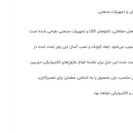
پاور سوئیچینگ S-250-48 یک منبع تغذیه صنعتی با خروجی 48 ولت DC و جریان 5 آمپر است که برای استفاده در انواع پروژه‌های الکترونیکی، سیستم‌های حفاظتی، تابلوهای LED و تجهیزات صنعتی طراحی شده است.
حسوب می‌شود. ابعاد کوچک و نصب آسان این پاور باعث شده در
را داشته و خروجی 48 ولت DC با شدت جریان 5 آمپر ارائه می‌دهد. این ویژگی باعث شده این مدل برای تغذیه انواع ماژول‌های الکترونیکی، دوربین
ناسب، این محصول را به انتخابی مطمئن برای تعمیرکاران،