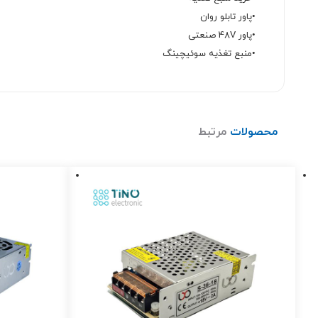
•پاور تابلو روان
•پاور 48V صنعتی
•منبع تغذیه سوئیچینگ
محصولات
مرتبط