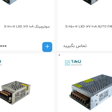
سوئیچینگ S-120-12 LXO 12V 10A
تماس بگیرید
,000