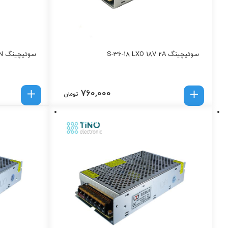
سوئیچینگ S-36-18 LXO 18V 2A
سوئیچینگ S-250-12 LXO 12V 20A AUTO FAN
760,000
تومان