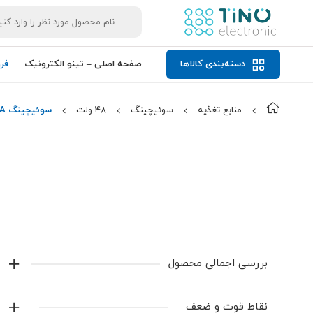
دسته‌بندی کالاها
صفحه اصلی – تینو الکترونیک
فر
منابع تغذیه
سوئیچینگ
48 ولت
سوئیچینگ S-250-48 LXO 48V 5A
بررسی اجمالی محصول
ویژگی‌های محصول
نقاط قوت و ضعف