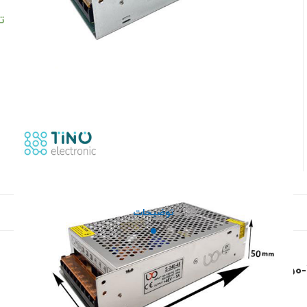
ت
توضیحات