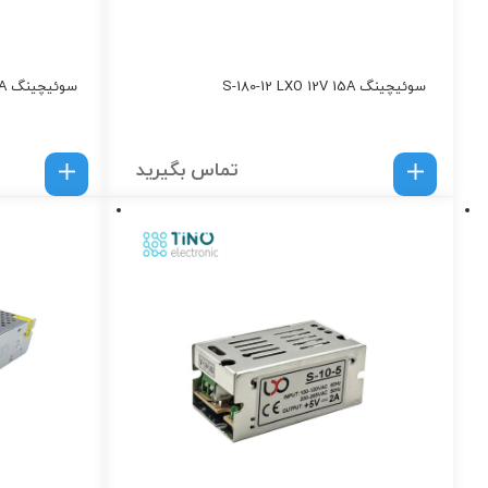
سوئیچینگ S-180-12 LXO 12V 15A
سوئیچینگ S-150-5 LXO 5V 30A
تماس بگیرید