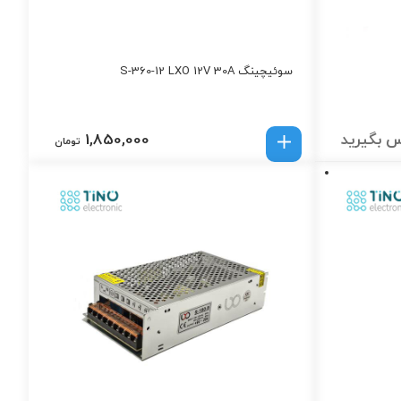
سوئیچینگ S-360-12 LXO 12V 30A
 بگیرید
1,850,000
تومان