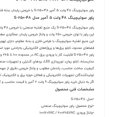
پاور سوئیچینگ 48 ولت 5 آمپر S-250-48 با خروجی پایدار، بدنه فلزی مقاوم و راندمان مناسب. مناسب تابلو LED، دوربین مداربسته، پروژه‌های الکترونیکی و تجهیزات صنعتی.
پاور سوئیچینگ 48 ولت 5 آمپر مدل S-250-48
این پاور با توان خروجی 250 وات و ولتاژ خروجی پایدار، عملکردی مطمئن و مداوم را برای دستگاه‌های مختلف فراهم می‌کند.
این منبع تغذیه سوئیچینگ با طراحی فلزی و بدنه مقاوم، دارای ته
فضاهای محدود، تابلو برق‌ها و پروژه‌های الکترونیکی به‌راحتی مورد است
مداربسته، تابلو روان، نورپردازی LED، بردهای کنترلی و تجهیزات صنعتی مناسب باشد.
کیفیت ساخت مناسب، راندمان مطلوب و ولتاژ خروجی دقیق از مهم‌تر
تولیدکنندگان تجهیزات الکترونیکی و فعالان حوزه برق و الکترونیک 
اگر به دنبال خرید پاور سوئیچینگ 9 ولت 2 آمپر با قیمت مناسب و کیفیت مطلوب هستید، مدل S-250-48 گزینه‌ای کاربردی برای انواع پروژه‌های صنعتی و الکترونیکی خواهد بود.
مشخصات فنی محصول
•مدل: S-250-48
•نوع محصول: پاور سوئیچینگ صنعتی
•ولتاژ ورودی: 100120VAC / 200265VAC