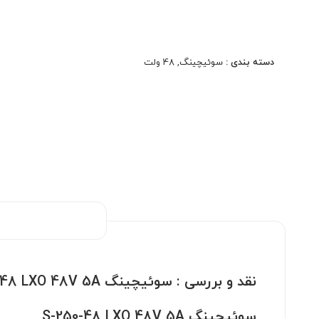
سوئیچینگ S-250-48 LXO 48V 5A
ولتاژ خروجی پایدار و دقیق
مناسب استفاده صنعتی و مداوم
دسته بندی :
سوئیچینگ
,
48 ولت
بدنه فلزی مقاوم
ابعاد کوچک و نصب آسان
مناسب تابلو LED و دوربین مداربسته
راندمان مناسب و مصرف بهینه
دارای تهویه مناسب برای کاهش حرارت
نقد و بررسی :
سوئیچینگ S-250-48 LXO 48V 5A
سوئیچینگ S-250-48 LXO 48V 5A