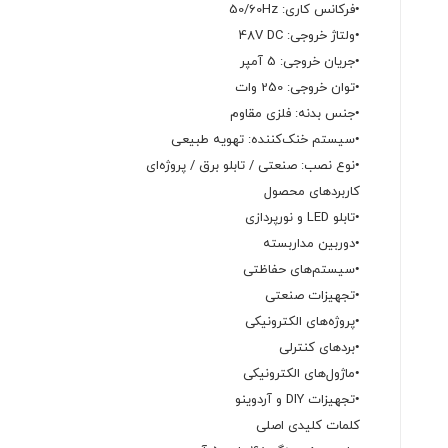
•فرکانس کاری: 50/60Hz
•ولتاژ خروجی: 48V DC
•جریان خروجی: 5 آمپر
•توان خروجی: 250 وات
•جنس بدنه: فلزی مقاوم
•سیستم خنک‌کننده: تهویه طبیعی
•نوع نصب: صنعتی / تابلو برق / پروژه‌ای
کاربردهای محصول
•تابلو LED و نورپردازی
•دوربین مداربسته
•سیستم‌های حفاظتی
•تجهیزات صنعتی
•پروژه‌های الکترونیکی
•بردهای کنترلی
•ماژول‌های الکترونیکی
•تجهیزات DIY و آردوینو
کلمات کلیدی اصلی