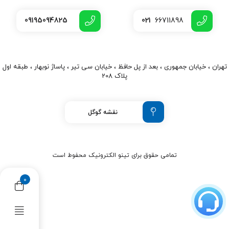
09195094825
021
66711898
تهران ، خیابان جمهوری ، بعد از پل حافظ ، خیابان سی تیر ، پاساژ نوبهار ، طبقه اول
پلاک 208
نقشه گوگل
تمامی حقوق برای تینو الکترونیک محفوط است
0