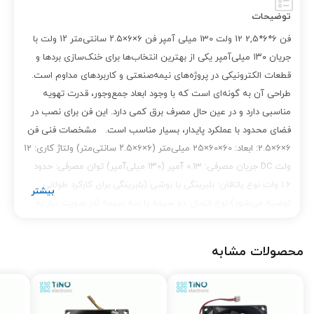
توضیحات
فن 6*6*2,5 12 ولت 130 میلی آمپر فن ۶×۶×۲.۵ سانتی‌متر ۱۲ ولت با
جریان ۱۳۰ میلی‌آمپر یکی از بهترین انتخاب‌ها برای خنک‌سازی بردها و
قطعات الکترونیکی در پروژه‌های نیمه‌صنعتی و کاربردهای مداوم است.
طراحی آن به گونه‌ای است که با وجود ابعاد جمع‌وجور، قدرت تهویه
مناسبی دارد و در عین حال مصرف برق کمی دارد. این فن برای نصب در
فضای محدود با عملکرد پایدار، بسیار مناسب است. مشخصات فنی فن
6×6×2.5: ابعاد: 60×60×25 میلی‌متر (۶×۶×۲.۵ سانتی‌متر) ولتاژ کاری: 12
ولت DC جریان مصرفی: 0.13 آمپر (۱۳۰ میلی‌آمپر) توان مصرفی: حدود
۱.۶ وات نوع یاتاقان: بلبرینگی یا بوشی (بلبرینگی برای کارکرد طولانی
توصیه می‌شود) نوع اتصال: دو سیمه یا سه سیمه (در صورت نیاز به
کنترل سرعت یا مانیتور دور) جنس بدنه: پلاستیک مقاوم (ABS) سرعت
چرخش: ۳۰۰۰ تا ۴۵۰۰ دور در دقیقه صدای تولیدی: بین ۲۰ تا ۳۰
محصولات مشابه
دسی‌بل (متوسط) طول عمر: تا ۳۰۰۰۰ ساعت در مدل‌های باکیفیت
کاربردها: تهویه سیستم‌های الکترونیکی نیمه‌صنعتی خنک‌سازی
ماژول‌های پاور، منابع تغذیه و درایور موتور استفاده در تابلو برق، بردهای
پردازشی، میکروکنترلر و رزبری‌پای سیستم‌های حفاظتی، صوتی و