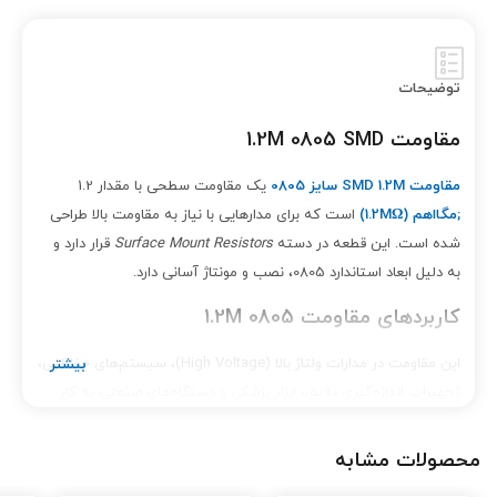
توضیحات
مقاومت 1.2M 0805 SMD
مقاومت SMD 1.2M سایز 0805
یک مقاومت سطحی با مقدار 1.2
;مگا
اهم (1.2M
Ω)
است که برای مدارهایی با نیاز به مقاومت بالا طراحی
شده است. این قطعه در دسته
Surface Mount Resistors
قرار دارد و
به دلیل ابعاد استاندارد 0805، نصب و مونتاژ آسانی دارد.
کاربردهای مقاومت 1.2M 0805
این مقاومت در مدارات ولتاژ بالا (High Voltage)، سیستم‌های حفاظتی،
تجهیزات اندازه‌گیری دقیق، ابزار پزشکی و دستگاه‌های صنعتی به کار
می‌رود. پایداری حرارتی بالا، دقت مناسب و طول عمر طولانی از ویژگی‌های
مهم آن است.
محصولات مشابه
ویژگی‌ها