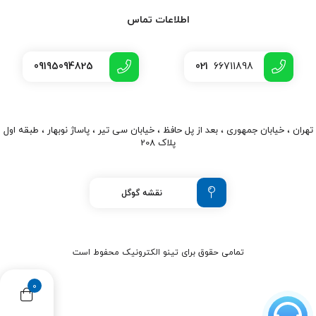
اطلاعات تماس
09195094825
021
66711898
تهران ، خیابان جمهوری ، بعد از پل حافظ ، خیابان سی تیر ، پاساژ نوبهار ، طبقه اول
پلاک 208
نقشه گوگل
تمامی حقوق برای تینو الکترونیک محفوط است
0