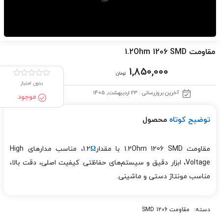
مقاومت 1.2Ohm 1206 SMD
1,850,000
تومان
بدون امتیاز
آخرین بروزرسانی : 23 اردیبهشت, 1405
موجود
توضیح کوتاه
محصول
مقاومت 1.2Ohm 1206 SMD با مقدار1.2
Ω
، مناسب مدارهای High
Voltage، ابزار دقیق و سیستم‌های حفاظتی. کیفیت اصلی، دقت بالا،
مناسب مونتاژ دستی و ماشینی.
دسته:
مقاومت 1206 SMD