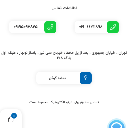
اطلاعات تماس
09195094825
021
66711898
تهران ، خیابان جمهوری ، بعد از پل حافظ ، خیابان سی تیر ، پاساژ نوبهار ، طبقه اول
پلاک 208
نقشه گوگل
تمامی حقوق برای تینو الکترونیک محفوط است
0