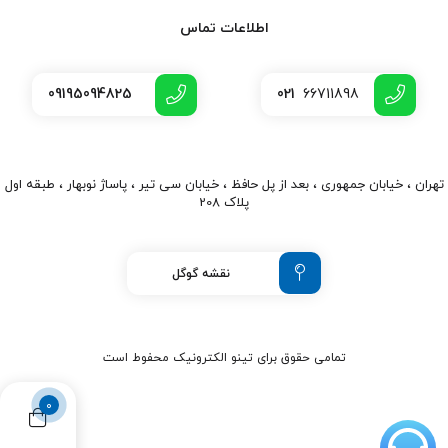
اطلاعات تماس
09195094825
021
66711898
تهران ، خیابان جمهوری ، بعد از پل حافظ ، خیابان سی تیر ، پاساژ نوبهار ، طبقه اول
پلاک 208
نقشه گوگل
تمامی حقوق برای تینو الکترونیک محفوط است
0