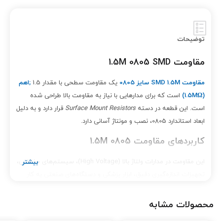
توضیحات
مقاومت 1.5M 0805 SMD
مقاومت SMD 1.5M سایز 0805
یک مقاومت سطحی با مقدار 1.5
;
اهم
(1.5M
Ω)
است که برای مدارهایی با نیاز به مقاومت بالا طراحی شده
است. این قطعه در دسته
Surface Mount Resistors
قرار دارد و به دلیل
ابعاد استاندارد 0805، نصب و مونتاژ آسانی دارد.
کاربردهای مقاومت 1.5M 0805
این مقاومت در مدارات ولتاژ بالا (High Voltage)، سیستم‌های حفاظتی،
تجهیزات اندازه‌گیری دقیق، ابزار پزشکی و دستگاه‌های صنعتی به کار
می‌رود. پایداری حرارتی بالا، دقت مناسب و طول عمر طولانی از ویژگی‌های
مهم آن است.
محصولات مشابه
ویژگی‌ها