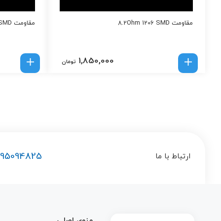
مقاومت 8.2Ohm 1206 SMD
مقاومت 56K 1206 SMD
1,850,000
تومان
195094825
ارتباط با ما
منوی اصلی