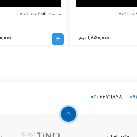
مقاومت 5.6K 1206 SMD
0,000
1,850,000
تومان
021
66711898
09
منوی اصلی