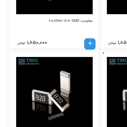
مقاومت 680Ohm 1206 SMD
1,850,000
1,85
تومان
تومان