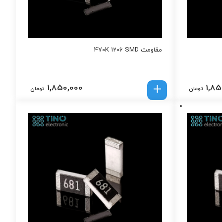
مقاومت 470K 1206 SMD
1,850,000
1,85
تومان
تومان