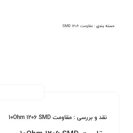
High Voltage، ابزار دقیق و سیستم‌های حفاظتی. کیفیت
اصلی، دقت بالا، مناسب مونتاژ دستی و ماشینی.
دسته بندی :
مقاومت 1206 SMD
نقد و بررسی :
مقاومت 10Ohm 1206 SMD