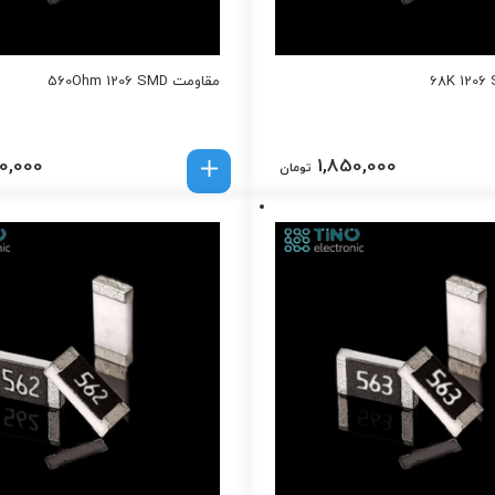
مقاومت 560Ohm 1206 SMD
0,000
1,850,000
تومان