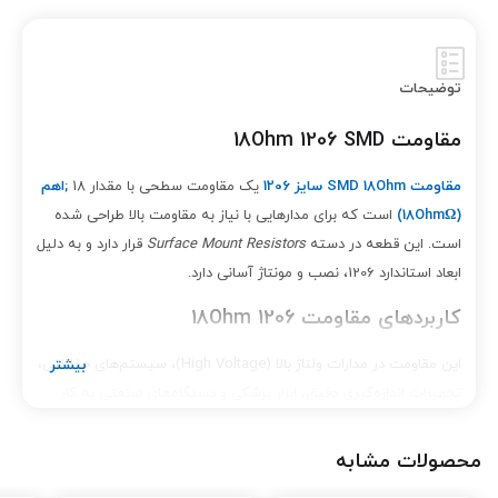
توضیحات
مقاومت 18Ohm 1206 SMD
مقاومت SMD 18Ohm سایز 1206
یک مقاومت سطحی با مقدار 18
;
اهم
(18Ohm
Ω)
است که برای مدارهایی با نیاز به مقاومت بالا طراحی شده
است. این قطعه در دسته
Surface Mount Resistors
قرار دارد و به دلیل
ابعاد استاندارد 1206، نصب و مونتاژ آسانی دارد.
کاربردهای مقاومت 18Ohm 1206
این مقاومت در مدارات ولتاژ بالا (High Voltage)، سیستم‌های حفاظتی،
تجهیزات اندازه‌گیری دقیق، ابزار پزشکی و دستگاه‌های صنعتی به کار
می‌رود. پایداری حرارتی بالا، دقت مناسب و طول عمر طولانی از ویژگی‌های
مهم آن است.
محصولات مشابه
ویژگی‌ها