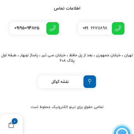
اطلاعات تماس
09195094825
021
66711898
تهران ، خیابان جمهوری ، بعد از پل حافظ ، خیابان سی تیر ، پاساژ نوبهار ، طبقه اول
پلاک 208
نقشه گوگل
تمامی حقوق برای تینو الکترونیک محفوط است
0