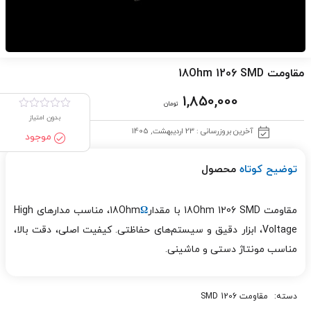
مقاومت 18Ohm 1206 SMD
1,850,000
تومان
بدون امتیاز
آخرین بروزرسانی : 23 اردیبهشت, 1405
موجود
توضیح کوتاه
محصول
مقاومت 18Ohm 1206 SMD با مقدار18Ohm
Ω
، مناسب مدارهای High
Voltage، ابزار دقیق و سیستم‌های حفاظتی. کیفیت اصلی، دقت بالا،
مناسب مونتاژ دستی و ماشینی.
دسته:
مقاومت 1206 SMD