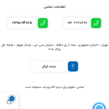
اطلاعات تماس
09195094825
021
66711898
تهران ، خیابان جمهوری ، بعد از پل حافظ ، خیابان سی تیر ، پاساژ نوبهار ، طبقه اول
پلاک 208
نقشه گوگل
تمامی حقوق برای تینو الکترونیک محفوط است
0