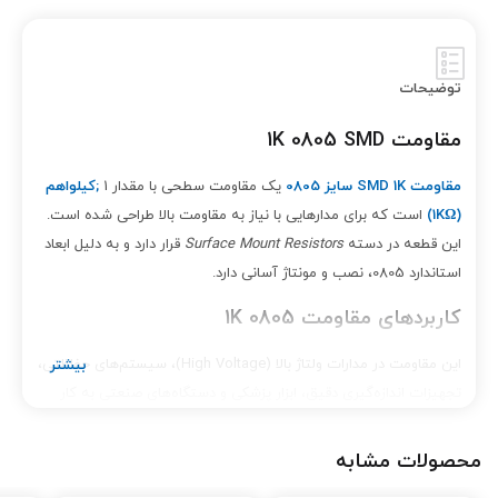
توضیحات
مقاومت 1K 0805 SMD
مقاومت SMD 1K سایز 0805
یک مقاومت سطحی با مقدار 1
;کیلو
اهم
(1K
Ω)
است که برای مدارهایی با نیاز به مقاومت بالا طراحی شده است.
این قطعه در دسته
Surface Mount Resistors
قرار دارد و به دلیل ابعاد
استاندارد 0805، نصب و مونتاژ آسانی دارد.
کاربردهای مقاومت 1K 0805
این مقاومت در مدارات ولتاژ بالا (High Voltage)، سیستم‌های حفاظتی،
تجهیزات اندازه‌گیری دقیق، ابزار پزشکی و دستگاه‌های صنعتی به کار
می‌رود. پایداری حرارتی بالا، دقت مناسب و طول عمر طولانی از ویژگی‌های
مهم آن است.
محصولات مشابه
ویژگی‌ها