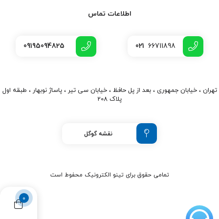
اطلاعات تماس
09195094825
021
66711898
تهران ، خیابان جمهوری ، بعد از پل حافظ ، خیابان سی تیر ، پاساژ نوبهار ، طبقه اول
پلاک 208
نقشه گوگل
تمامی حقوق برای تینو الکترونیک محفوط است
0