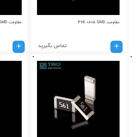
مقاومت 47K 0805 SMD
مقاومت 820K 0805 SMD
تماس بگیرید