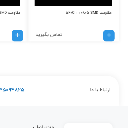
مقاومت 560Ohm 0805 SMD
مقاومت 39Ohm 0805 SMD
تماس بگیرید
195094825
ارتباط با ما
منوی اصلی