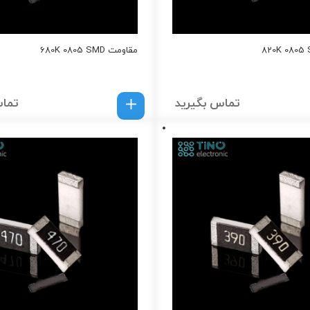
مقاومت 680K 0805 SMD
تماس بگیرید
تماس