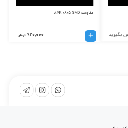
مقاومت 8.2K 0805 SMD
 بگیرید
920,000
تومان