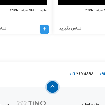
مقاومت 47Ohm 0805 SMD
تماس بگیرید
تماس
021
66711898
09
منوی اصلی