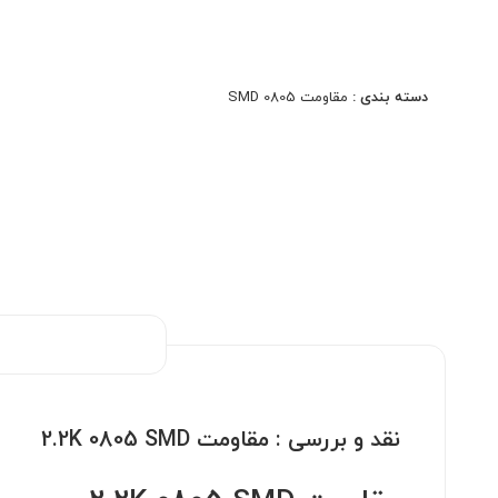
مدارهای High Voltage، ابزار دقیق و سیستم‌های
حفاظتی. کیفیت اصلی، دقت بالا، مناسب مونتاژ دستی و
ماشینی.
دسته بندی :
مقاومت 0805 SMD
نقد و بررسی :
مقاومت 2.2K 0805 SMD