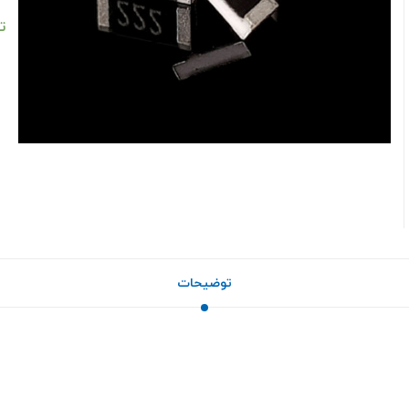
ت
توضیحات