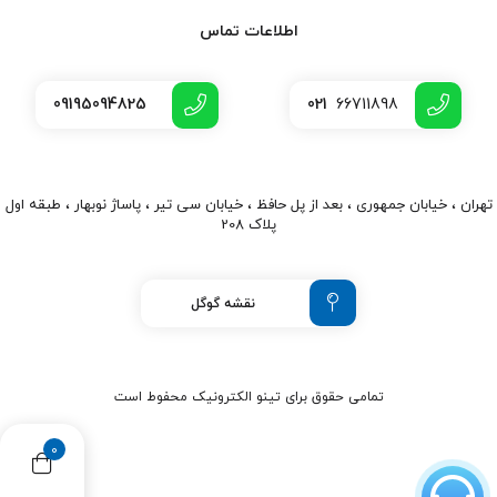
اطلاعات تماس
09195094825
021
66711898
تهران ، خیابان جمهوری ، بعد از پل حافظ ، خیابان سی تیر ، پاساژ نوبهار ، طبقه اول
پلاک 208
نقشه گوگل
تمامی حقوق برای تینو الکترونیک محفوط است
0