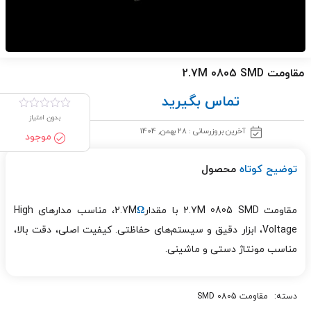
مقاومت 2.7M 0805 SMD
تماس بگیرید
بدون امتیاز
آخرین بروزرسانی : 28 بهمن, 1404
موجود
توضیح کوتاه
محصول
مقاومت 2.7M 0805 SMD با مقدار2.7M
Ω
، مناسب مدارهای High
Voltage، ابزار دقیق و سیستم‌های حفاظتی. کیفیت اصلی، دقت بالا،
مناسب مونتاژ دستی و ماشینی.
دسته:
مقاومت 0805 SMD