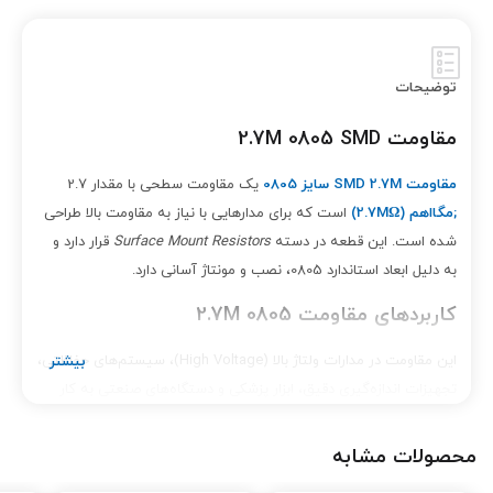
توضیحات
مقاومت 2.7M 0805 SMD
مقاومت SMD 2.7M سایز 0805
یک مقاومت سطحی با مقدار 2.7
;مگا
اهم (2.7M
Ω)
است که برای مدارهایی با نیاز به مقاومت بالا طراحی
شده است. این قطعه در دسته
Surface Mount Resistors
قرار دارد و
به دلیل ابعاد استاندارد 0805، نصب و مونتاژ آسانی دارد.
کاربردهای مقاومت 2.7M 0805
این مقاومت در مدارات ولتاژ بالا (High Voltage)، سیستم‌های حفاظتی،
تجهیزات اندازه‌گیری دقیق، ابزار پزشکی و دستگاه‌های صنعتی به کار
می‌رود. پایداری حرارتی بالا، دقت مناسب و طول عمر طولانی از ویژگی‌های
مهم آن است.
محصولات مشابه
ویژگی‌ها