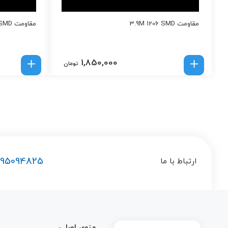
مقاومت 3.9M 1206 SMD
مقاومت 820Ohm 1206 SMD
1,850,000
تومان
195094825
ارتباط با ما
منوی اصلی