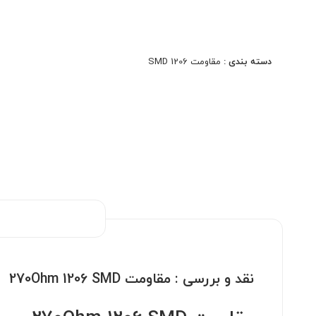
مدارهای High Voltage، ابزار دقیق و سیستم‌های
حفاظتی. کیفیت اصلی، دقت بالا، مناسب مونتاژ دستی و
ماشینی.
دسته بندی :
مقاومت 1206 SMD
نقد و بررسی :
مقاومت 270Ohm 1206 SMD