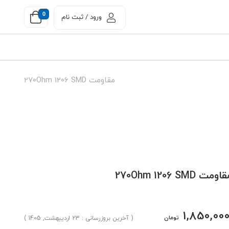
0
ورود / ثبت نام
مقاومت 270Ohm 1206 SMD
اومت 270Ohm 1206 SMD
1,850,00
تومان
( آخرین بروزرسانی : 23 اردیبهشت, 1405 )