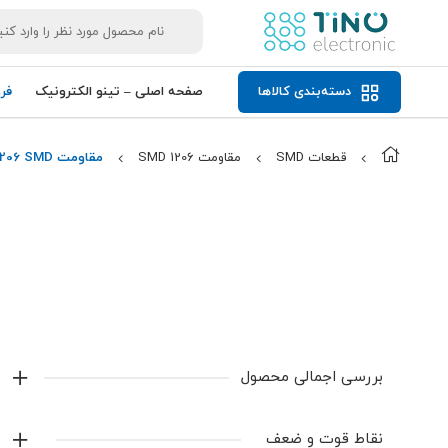
دسته‌بندی کالاها
صفحه اصلی – تینو الکترونیک
فر
قطعات SMD
مقاومت 1206 SMD
مقاومت 270Ohm 1206 SMD
بررسی اجمالی محصول
مقاومت 270Ohm 1206 SMD با مقدار2470
Ω
، مناسب
نقاط قوت و ضعف