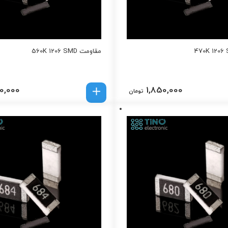
مقاومت 560K 1206 SMD
0,000
1,850,000
تومان