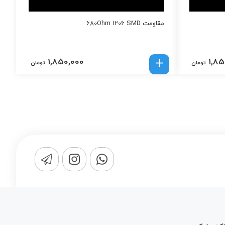
مقاومت 680Ohm 1206 SMD
1,850,000
1,85
تومان
تومان