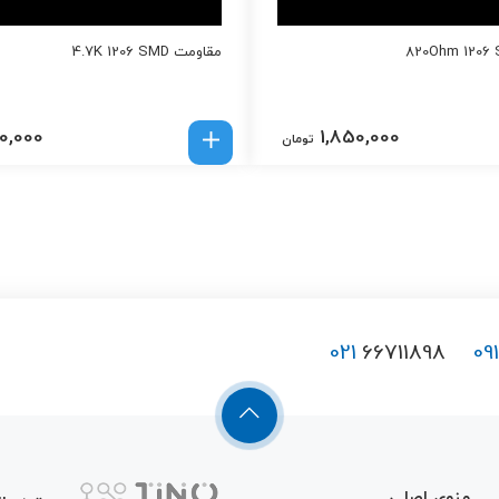
مقاومت 4.7K 1206 SMD
0,000
1,850,000
تومان
021
66711898
09
منوی اصلی