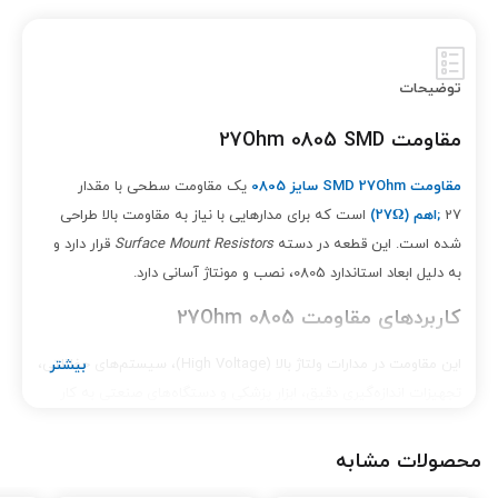
توضیحات
مقاومت 27Ohm 0805 SMD
مقاومت SMD 27Ohm سایز 0805
یک مقاومت سطحی با مقدار
27
;
اهم (27
Ω)
است که برای مدارهایی با نیاز به مقاومت بالا طراحی
شده است. این قطعه در دسته
Surface Mount Resistors
قرار دارد و
به دلیل ابعاد استاندارد 0805، نصب و مونتاژ آسانی دارد.
کاربردهای مقاومت 27Ohm 0805
این مقاومت در مدارات ولتاژ بالا (High Voltage)، سیستم‌های حفاظتی،
تجهیزات اندازه‌گیری دقیق، ابزار پزشکی و دستگاه‌های صنعتی به کار
می‌رود. پایداری حرارتی بالا، دقت مناسب و طول عمر طولانی از ویژگی‌های
مهم آن است.
محصولات مشابه
ویژگی‌ها