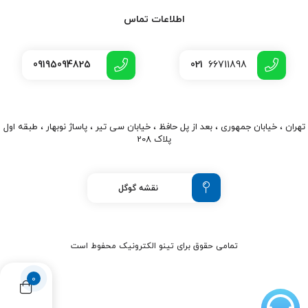
اطلاعات تماس
09195094825
021
66711898
تهران ، خیابان جمهوری ، بعد از پل حافظ ، خیابان سی تیر ، پاساژ نوبهار ، طبقه اول
پلاک 208
نقشه گوگل
تمامی حقوق برای تینو الکترونیک محفوط است
0