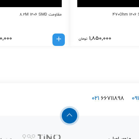
مقاومت 8.2M 1206 SMD
0,000
1,850,000
تومان
021
66711898
09
منوی اصلی