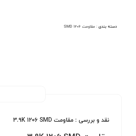
High Voltage، ابزار دقیق و سیستم‌های حفاظتی. کیفیت
اصلی، دقت بالا، مناسب مونتاژ دستی و ماشینی.
دسته بندی :
مقاومت 1206 SMD
نقد و بررسی :
مقاومت 3.9K 1206 SMD