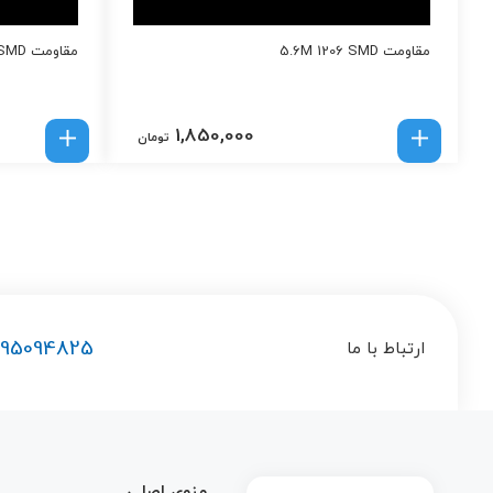
مقاومت 5.6M 1206 SMD
مقاومت 470Ohm 1206 SMD
1,850,000
تومان
195094825
ارتباط با ما
منوی اصلی