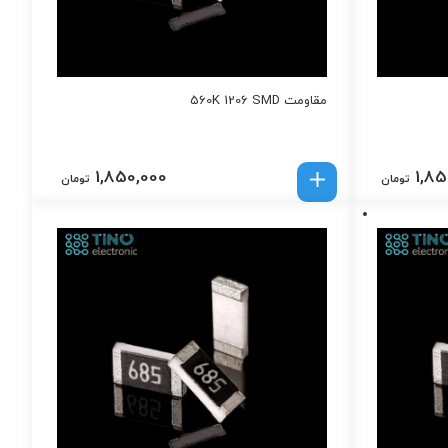
مقاومت 560K 1206 SMD
1,850,000
1,85
تومان
تومان