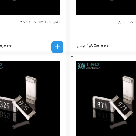
مقاومت 5.6K 1206 SMD
0,000
1,850,000
تومان