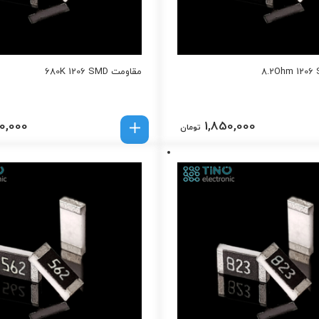
مقاومت 680K 1206 SMD
0,000
1,850,000
تومان