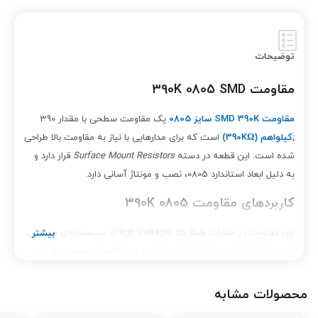
توضیحات
مقاومت 390K 0805 SMD
مقاومت SMD 390K سایز 0805
یک مقاومت سطحی با مقدار 390
;کیلو
اهم (390K
Ω)
است که برای مدارهایی با نیاز به مقاومت بالا طراحی
شده است. این قطعه در دسته
Surface Mount Resistors
قرار دارد و
به دلیل ابعاد استاندارد 0805، نصب و مونتاژ آسانی دارد.
کاربردهای مقاومت 390K 0805
این مقاومت در مدارات ولتاژ بالا (High Voltage)، سیستم‌های حفاظتی،
تجهیزات اندازه‌گیری دقیق، ابزار پزشکی و دستگاه‌های صنعتی به کار
می‌رود. پایداری حرارتی بالا، دقت مناسب و طول عمر طولانی از ویژگی‌های
مهم آن است.
محصولات مشابه
ویژگی‌ها