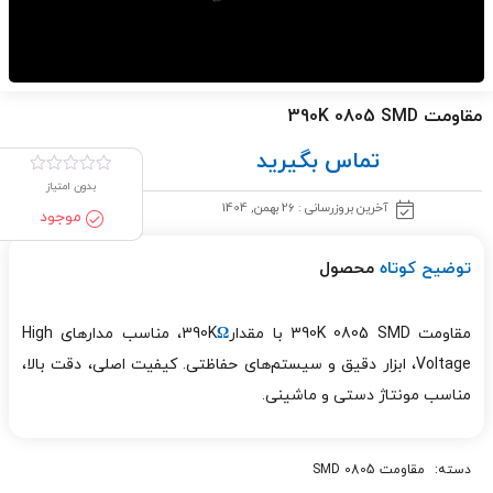
مقاومت 390K 0805 SMD
تماس بگیرید
بدون امتیاز
آخرین بروزرسانی : 26 بهمن, 1404
موجود
توضیح کوتاه
محصول
مقاومت 390K 0805 SMD با مقدار390K
Ω
، مناسب مدارهای High
Voltage، ابزار دقیق و سیستم‌های حفاظتی. کیفیت اصلی، دقت بالا،
مناسب مونتاژ دستی و ماشینی.
دسته:
مقاومت 0805 SMD