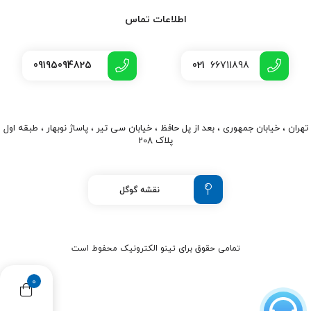
اطلاعات تماس
09195094825
021
66711898
تهران ، خیابان جمهوری ، بعد از پل حافظ ، خیابان سی تیر ، پاساژ نوبهار ، طبقه اول
پلاک 208
نقشه گوگل
تمامی حقوق برای تینو الکترونیک محفوط است
0