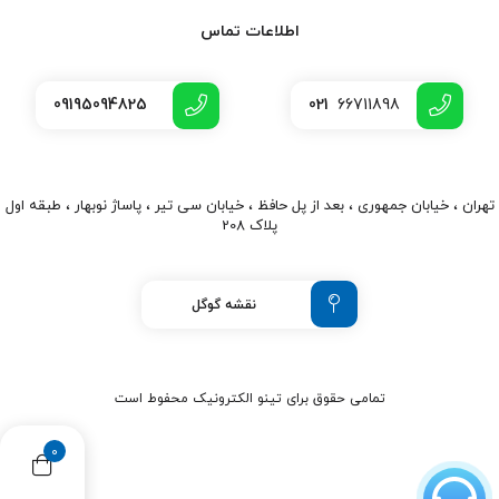
اطلاعات تماس
09195094825
021
66711898
تهران ، خیابان جمهوری ، بعد از پل حافظ ، خیابان سی تیر ، پاساژ نوبهار ، طبقه اول
پلاک 208
نقشه گوگل
تمامی حقوق برای تینو الکترونیک محفوط است
0