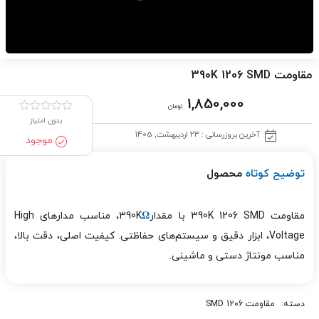
مقاومت 390K 1206 SMD
1,850,000
تومان
بدون امتیاز
آخرین بروزرسانی : 23 اردیبهشت, 1405
موجود
توضیح کوتاه
محصول
مقاومت 390K 1206 SMD با مقدار390K
Ω
، مناسب مدارهای High
Voltage، ابزار دقیق و سیستم‌های حفاظتی. کیفیت اصلی، دقت بالا،
مناسب مونتاژ دستی و ماشینی.
دسته:
مقاومت 1206 SMD