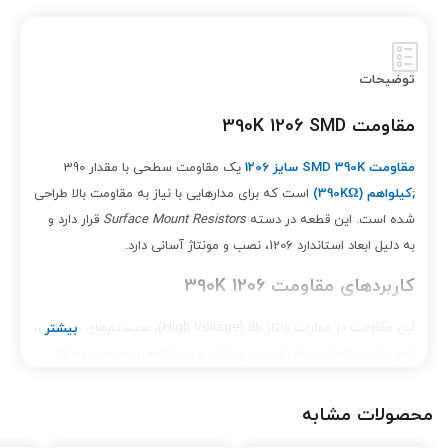
توضیحات
مقاومت 390K 1206 SMD
مقاومت SMD 390K سایز 1206
یک مقاومت سطحی با مقدار 390
;کیلو
اهم (390K
Ω)
است که برای مدارهایی با نیاز به مقاومت بالا طراحی
شده است. این قطعه در دسته
Surface Mount Resistors
قرار دارد و
به دلیل ابعاد استاندارد 1206، نصب و مونتاژ آسانی دارد.
کاربردهای مقاومت 390K 1206
این مقاومت در مدارات ولتاژ بالا (High Voltage)، سیستم‌های حفاظتی،
تجهیزات اندازه‌گیری دقیق، ابزار پزشکی و دستگاه‌های صنعتی به کار
می‌رود. پایداری حرارتی بالا، دقت مناسب و طول عمر طولانی از ویژگی‌های
مهم آن است.
محصولات مشابه
ویژگی‌ها