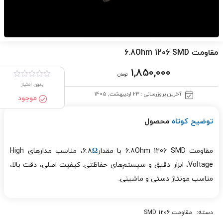
مقاومت 6.8Ohm 1206 SMD
1,850,000
تومان
بدون امتیاز
آخرین بروزرسانی : 23 اردیبهشت, 1405
موجود
توضیح کوتاه
محصول
مقاومت 6.8Ohm 1206 SMD با مقدار6.8
Ω
، مناسب مدارهای High
Voltage، ابزار دقیق و سیستم‌های حفاظتی. کیفیت اصلی، دقت بالا،
مناسب مونتاژ دستی و ماشینی.
دسته:
مقاومت 1206 SMD