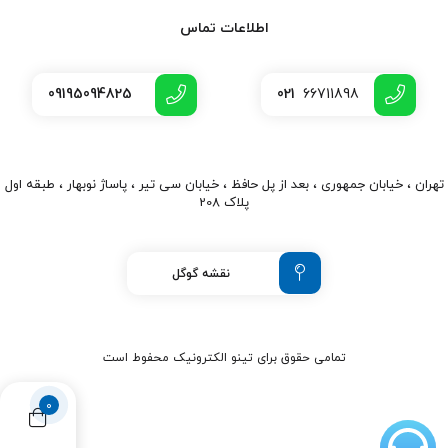
اطلاعات تماس
09195094825
021
66711898
تهران ، خیابان جمهوری ، بعد از پل حافظ ، خیابان سی تیر ، پاساژ نوبهار ، طبقه اول
پلاک 208
نقشه گوگل
تمامی حقوق برای تینو الکترونیک محفوط است
0