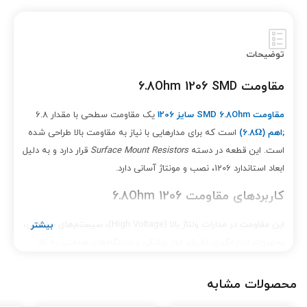
توضیحات
مقاومت 6.8Ohm 1206 SMD
مقاومت SMD 6.8Ohm سایز 1206
یک مقاومت سطحی با مقدار 6.8
;اهم (6.8
Ω)
است که برای مدارهایی با نیاز به مقاومت بالا طراحی شده
است. این قطعه در دسته
Surface Mount Resistors
قرار دارد و به دلیل
ابعاد استاندارد 1206، نصب و مونتاژ آسانی دارد.
کاربردهای مقاومت 6.8Ohm 1206
این مقاومت در مدارات ولتاژ بالا (High Voltage)، سیستم‌های حفاظتی،
تجهیزات اندازه‌گیری دقیق، ابزار پزشکی و دستگاه‌های صنعتی به کار
می‌رود. پایداری حرارتی بالا، دقت مناسب و طول عمر طولانی از ویژگی‌های
مهم آن است.
محصولات مشابه
ویژگی‌ها