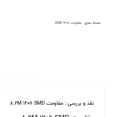
مدارهای High Voltage، ابزار دقیق و سیستم‌های
حفاظتی. کیفیت اصلی، دقت بالا، مناسب مونتاژ دستی و
ماشینی.
دسته بندی :
مقاومت 1206 SMD
نقد و بررسی :
مقاومت 8.2M 1206 SMD