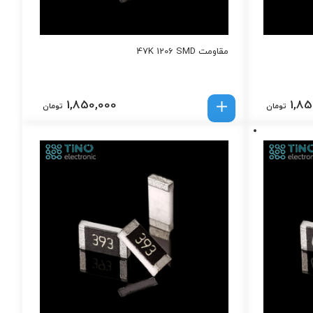
مقاومت 47K 1206 SMD
1,850,000
1,85
تومان
تومان