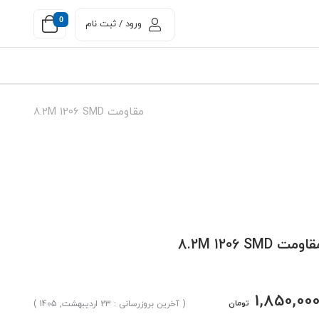
0
ورود / ثبت نام
مقاومت 8.2M 1206 SMD
اومت 8.2M 1206 SMD
1,850,00
تومان
( آخرین بروزرسانی : 23 اردیبهشت, 1405 )