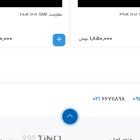
مقاومت 680K 1206 SMD
0,000
1,850,000
تومان
021
66711898
09
منوی اصلی