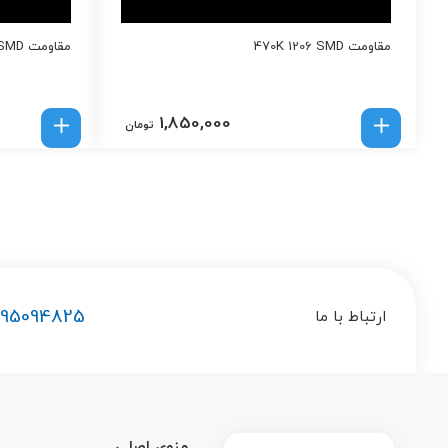
مقاومت 470K 1206 SMD
مقاومت 390K 1206 SMD
1,850,000
تومان
195094825
ارتباط با ما
منوی اصلی