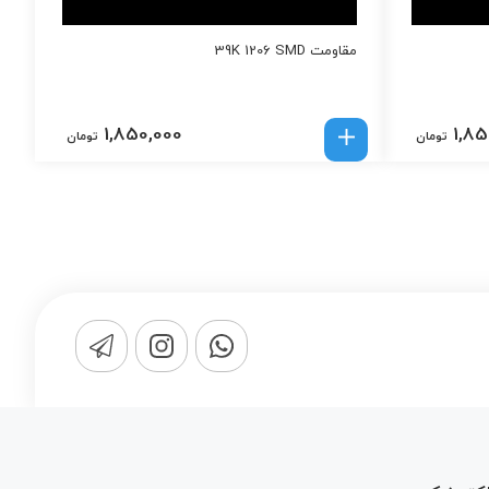
مقاومت 39K 1206 SMD
1,850,000
1,85
تومان
تومان