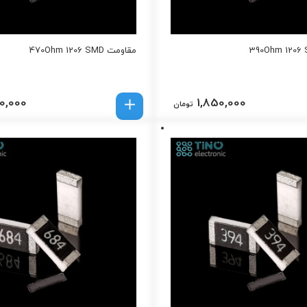
مقاومت 470Ohm 1206 SMD
0,000
1,850,000
تومان