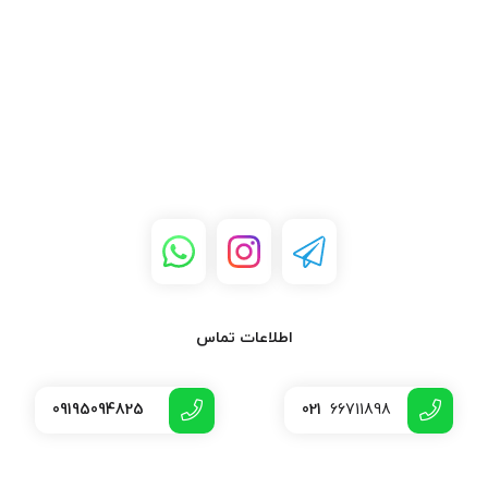
اطلاعات تماس
09195094825
021
66711898