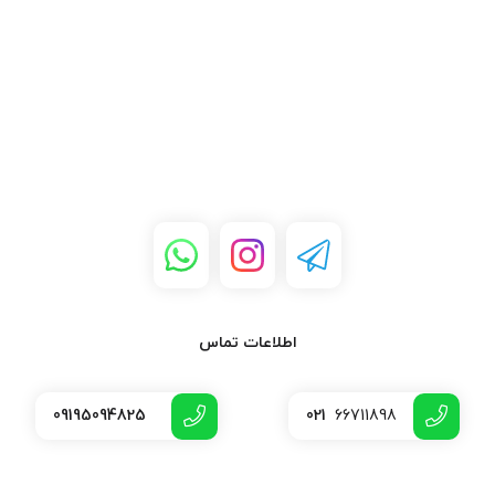
اطلاعات تماس
09195094825
021
66711898