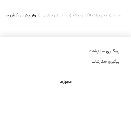
خانه
تجهیزات الکترونیک
وارنیش حرارتی
وارنیش روکش حرارتی مشکی Woer ق
رهگیری سفارشات
پیگیری سفارشات
مجوزها