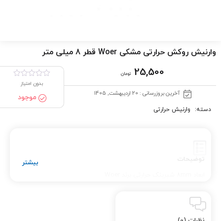
وارنیش روکش حرارتی مشکی Woer قطر 8 میلی متر
25,500
تومان
بدون امتیاز
آخرین بروزرسانی : 20 اردیبهشت, 1405
موجود
دسته:
وارنیش حرارتی
توضیحات
ابعاد 8mm شیرینک حرارتی برند Woer
نظرات (0)