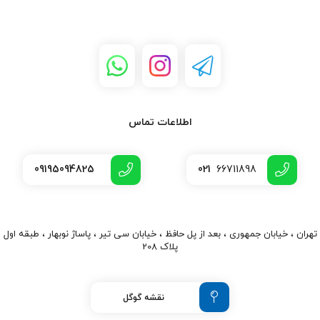
اطلاعات تماس
09195094825
021
66711898
تهران ، خیابان جمهوری ، بعد از پل حافظ ، خیابان سی تیر ، پاساژ نوبهار ، طبقه اول
پلاک 208
نقشه گوگل