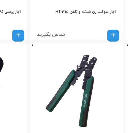
آچار سوکت زن شبکه و تلفن HT-315
آچار پرسی (DTEC DT- 301J BNC (RG58
تماس بگیرید