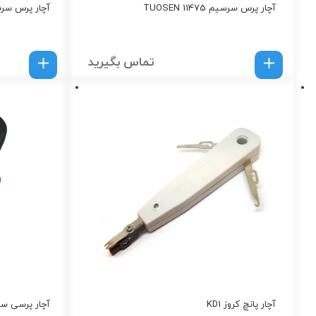
آچار پرس سرسیم TUOSEN 11475
آچار پرس سرسیم 
تماس بگیرید
آچار پانچ کروز KD1
آچار پرسی سرسیم و