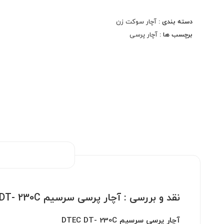
آچار پرسی سرسیم DTEC DT-230C یکی از ابزارهای
دسته بندی :
آچار سوکت زن
کلیدی برای هر تکنسین و حرفه‌ای در زمینه الکترونیک و
برچسب ها :
آچار پرسی
برق است. این آچار با طراحی مدرن و عملکرد عالی، به شما
این امکان را می‌دهد که اتصالات قوی و مطمئنی ایجاد
کنید.
ویژگی های محصول:
AWG: 20-18 16-14 12-10
نقد و بررسی :
آچار پرسی سرسیم DTEC DT- 230C
آچار پرسی سرسیم DTEC DT- 230C