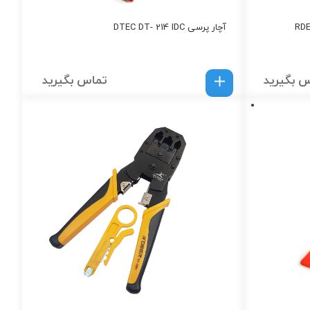
آچار پرسی DTEC DT- 214 IDC
 بگیرید
تماس بگیرید