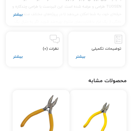
TUOSEN طراحی و عرضه شده است. این انبردست با طراحی چندکاره و
حرفه‌ای خود، به شما امکان می‌دهد تا در پروژه‌های مختلف صنعتی و
خانگی از یک ابزار با قابلیت‌های متنوع بهره‌مند شوید. اگر به دنبال یک
انبردست قوی و مقاوم هستید که بتواند چندین وظیفه را با کیفیت بالا
انجام دهد، انبردست چندکاره TUOSEN 11116 9INCH یکی از بهترین
گزینه‌هاست.
توضیحات تکمیلی
نظرات (0)
ویژگی‌های برجسته انبردست چندکاره TUOSEN
11116 9INCH
1.
طراحی ارگونومیک و کاربری آسان
محصولات مشابه
انبردست چندکاره TUOSEN 11116 9INCH با دستگیره‌های ارگونومیک
طراحی شده است تا کاربران حتی در استفاده طولانی‌مدت دچار خستگی
نشوند. دستگیره‌های این ابزار با روکش ضد لغزش و نرم پوشانده شده‌اند
تا در حین کار راحتی و دقت بیشتری داشته باشید. طراحی هوشمندانه
این انبردست به شما امکان کنترل دقیق و سریع را می‌دهد، بنابراین برای
استفاده‌های حرفه‌ای و حتی مبتدی بسیار مناسب است.