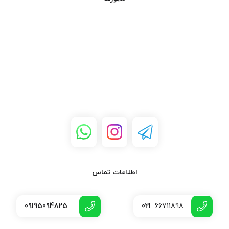
4.
طول و اندازه ایده‌آل
این انبردست با طول 9 اینچ طراحی شده است که ابعاد مناسبی برای
استفاده‌های مختلف دارد. اندازه مناسب و وزن سبک آن باعث می‌شود
حمل و نقل و استفاده از آن بسیار آسان باشد. بنابراین اگر به دنبال ابزاری
هستید که بتوانید در محیط‌های مختلف از آن بهره ببرید، خرید
انبردست چندکاره TUOSEN 11116 9INCH بهترین انتخاب برای شما
خواهد بود.
کاربردهای انبردست چندکاره TUOSEN 11116 9INCH
1.
استفاده در پروژه‌های برقی و الکترونیکی
یکی از مهم‌ترین کاربردهای انبردست چندکاره TUOSEN 11116 9INCH،
اطلاعات تماس
استفاده در پروژه‌های برقی و الکترونیکی است. این انبردست به شما
کمک می‌کند تا سیم‌ها را با دقت برش داده و به راحتی نصب و تعمیرات
قطعات الکتریکی و الکترونیکی را انجام دهید. این ابزار مناسب برای
09195094825
021
66711898
مهندسان و تکنسین‌های برقی است که به دقت و کارایی بالا نیاز دارند.