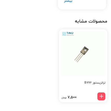
هوشمندانه است.
کلمات کلیدی سئو:
محصولات مشابه
ترانزیستور 9018 ترانزیستور NPN فرکانس بالا ترانزیستور گیرنده FM
تقویت‌کننده سیگنال RF خرید ترانزیستور 9018 قطعات الکترونیکی
فرکانس بالا تینو الکترونیک
راهنمای خرید از تینو الکترونیک
برای خرید ترانزیستور 9018 از سایت تینو الکترونیک، کافیست محصول را
در نوار جست‌وجو وارد کرده و مشخصات فنی آن را بررسی کنید. پس از
افزودن به سبد خرید، با چند کلیک ساده سفارش خود را نهایی کرده و از
خدماتی چون ارسال سریع، تضمین اصالت کالا و مشاوره فنی رایگان
بهره‌مند شوید. تینو الکترونیک، همراه مطمئن شما در تأمین قطعات
ترانزیستور B772
الکترونیکی.
7,500
تومان