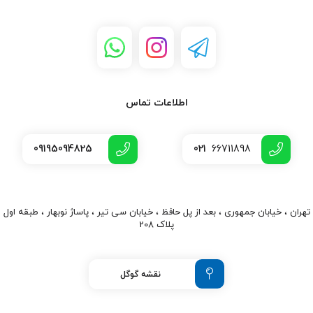
اطلاعات تماس
09195094825
021
66711898
تهران ، خیابان جمهوری ، بعد از پل حافظ ، خیابان سی تیر ، پاساژ نوبهار ، طبقه اول
پلاک 208
نقشه گوگل