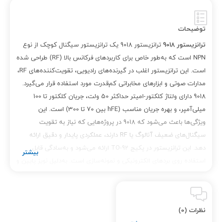
توضیحات
ترانزیستور 9018
ترانزیستور 9018 یک ترانزیستور سیگنال کوچک از نوع
NPN است که به‌طور خاص برای کاربردهای فرکانس بالا (RF) طراحی شده
است. این ترانزیستور اغلب در گیرنده‌های رادیویی، تقویت‌کننده‌های RF،
مدارات صوتی و ابزارهای مخابراتی کم‌قدرت مورد استفاده قرار می‌گیرد.
9018 دارای ولتاژ کلکتور-امیتر حداکثر 50 ولت، جریان کلکتور تا 100
میلی‌آمپر، و بهره جریان مناسب (hFE بین 70 تا 300) است. این
ویژگی‌ها باعث می‌شود که 9018 در پروژه‌هایی که نیاز به تقویت
سیگنال‌های ضعیف آنالوگ یا RF دارند، عملکردی پایدار و دقیق ارائه
دهد. این ترانزیستور در پکیج TO-92 ارائه می‌شود و به‌سادگی قابل
استفاده روی بردهای الکترونیکی و نمونه‌سازی است. به‌دلیل نویز پایین و
سرعت سوئیچینگ بالا، ترانزیستور 9018 در بسیاری از کیت‌های
الکترونیکی، مدارات گیرنده FM، مدارات آشکارساز و آمپلی‌فایرهای
ابتدایی استفاده می‌شود. اگر به دنبال یک ترانزیستور کوچک، کم‌مصرف،
نظرات (0)
ارزان و قابل اطمینان برای مدارهای فرکانس بالا هستید، 9018 انتخابی