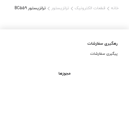
خانه
قطعات الکترونیک
ترانزیستور
ترانزیستور BC559
رهگیری سفارشات
پیگیری سفارشات
مجوزها