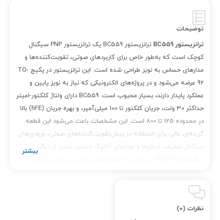
توضیحات
ترانزیستور BC559
ترانزیستور BC559 یک ترانزیستور PNP سیگنال
کوچک است که به‌طور خاص برای کاربردهای صوتی، تقویت‌کننده‌ها و
مدارهای حساس به نویز طراحی شده است. این ترانزیستور در پکیج TO-
92 عرضه می‌شود و در پروژه‌های الکترونیکی که نیاز به نویز پایین و
عملکرد پایدار دارند، بسیار محبوب است. BC559 دارای ولتاژ کلکتور-امیتر
حداکثر 30 ولت، جریان کلکتور تا 100 میلی‌آمپر، و بهره جریان (hFE) بالا
در محدوده 125 تا 800 است. این مشخصات باعث می‌شود این قطعه
گزینه‌ای عالی برای استفاده در پیش‌تقویت‌کننده‌های صوتی، ورودی‌های
سیگنال ضعیف، فیلترها و مدارهای آنالوگ حساس باشد. از دیگر
ویژگی‌های BC559 می‌توان به مصرف پایین انرژی، پایداری حرارتی، و
پاسخ فرکانسی مناسب اشاره کرد. این ترانزیستور مکمل BC549 (نوع
NPN) است و در بسیاری از طراحی‌های متقارن در کنار آن استفاده
می‌شود. کلمات کلیدی سئو: ترانزیستور BC559 ترانزیستور PNP
نظرات (0)
کم‌نویز تقویت‌کننده صوتی با BC559 ترانزیستور سیگنال کوچک خرید