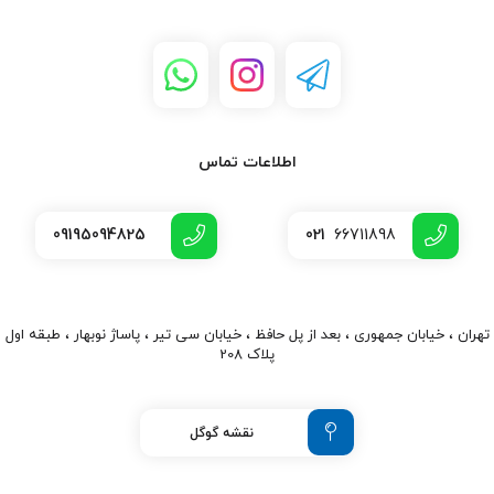
اطلاعات تماس
09195094825
021
66711898
تهران ، خیابان جمهوری ، بعد از پل حافظ ، خیابان سی تیر ، پاساژ نوبهار ، طبقه اول
پلاک 208
نقشه گوگل