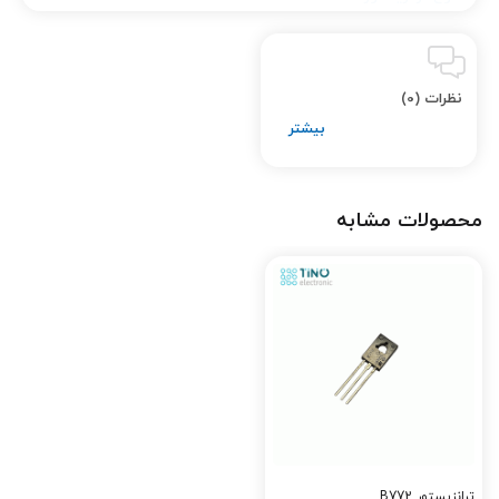
•پکیج: TO-126
•ولتاژ کلکتور-امیتر (Vce): 45 ولت
•جریان کلکتور (Ic): 2 آمپر
نظرات (0)
•توان تلفاتی (Ptot): 12.5 وات
•بهره جریان (hFE): در محدوده 25 تا 250
•فرکانس کاری (ft): در محدوده چند مگاهرتز
ویژگی‌ها و مزایا
محصولات مشابه
✔ تحمل ولتاژ و جریان مناسب – برای بارهای متوسط تا نیمه‌سنگین
✔ پکیج TO-126 – با قابلیت نصب روی هیت‌سینک برای دفع حرارت
بهتر
✔ توان مصرفی متوسط – مناسب برای کاربردهای تقویت و درایو
✔ سوئیچینگ سریع – ایده‌آل برای مدارات PWM و منابع تغذیه
سوئیچینگ
✔ دوام بالا و عملکرد پایدار
کاربردهای ترانزیستور BD235
•درایورهای رله و موتورهای کوچک
ترانزیستور B772