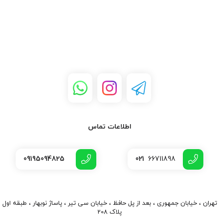
اطلاعات تماس
09195094825
021
66711898
تهران ، خیابان جمهوری ، بعد از پل حافظ ، خیابان سی تیر ، پاساژ نوبهار ، طبقه اول
پلاک 208