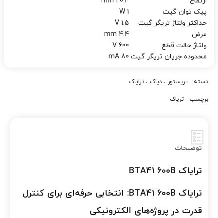
ارتفاع
20.4 mm
پیک توان گیت
1 W
حداکثر ولتاژ تریگر گیت
1.5 V
عرض
4.4 mm
ولتاژ حالت قطع
600 V
محدوده جریان تریگر گیت
80 mA
دسته:
تریستور ، دیاک ، ترایاک
برچسب:
تریاک
توضیحات
ترایاک BTA41 600B
ترایاک BTA41 600B: انتخابی حرفه‌ای برای کنترل
قدرت در پروژه‌های الکترونیکی