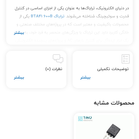
در دنیای الکترونیک، ترایاک‌ها به عنوان یکی از اجزای اساسی در کنترل
قدرت و سوئیچینگ شناخته می‌شوند.
ترایاک BTA41 600B
یکی از
محصولات باکیفیت و معتبر است که در پروژه‌های مختلف صنعتی و
خانگی کاربرد دارد. این ترایاک با ویژگی‌های منحصر به فرد خود، به عنوان
یک ابزار ایده‌آل برای کنترل بارهای AC و پروژه‌های پیچیده الکترونیکی
محسوب می‌شود. در این مقاله، به بررسی ویژگی‌ها، مزایا و کاربردهای
ترایاک BTA41 600B می‌پردازیم و دلایل خرید آن از فروشگاه
تینو
الکترونیک
را مورد بررسی قرار می‌دهیم.
توضیحات تکمیلی
نظرات (0)
ویژگی‌های ترایاک BTA41 600B
محصولات مشابه
تحمل ولتاژ بالا
ترایاک
BTA41 600B قادر به تحمل
ولتاژهای تا 600 ولت است.
این ویژگی به شما این