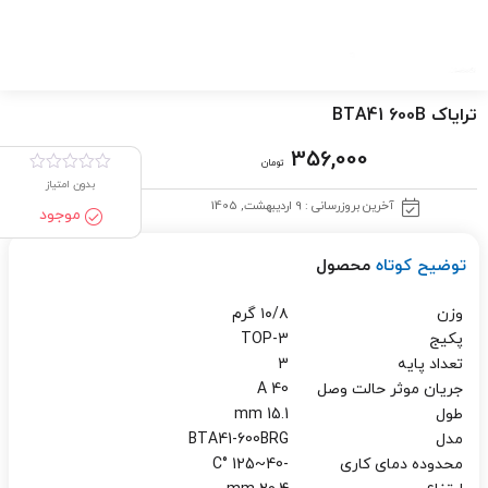
ترایاک BTA41 600B
356,000
تومان
بدون امتیاز
آخرین بروزرسانی : 9 اردیبهشت, 1405
موجود
توضیح کوتاه
محصول
وزن
۱۰/۸ گرم
پکیج
TOP-3
تعداد پایه
3
جریان موثر حالت وصل
40 A
طول
15.1 mm
مدل
BTA41-600BRG
محدوده دمای کاری
-40
~
125 °C