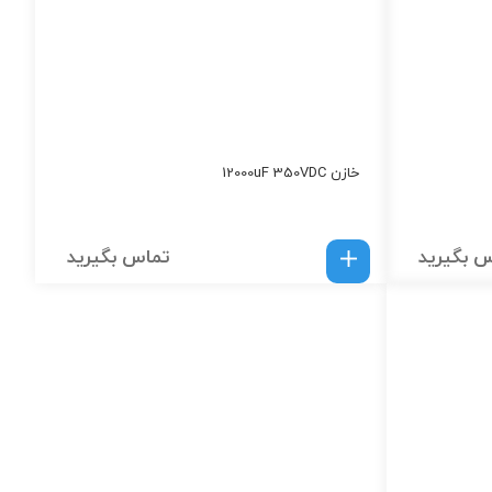
خازن 12000uF 350VDC
 بگیرید
تماس بگیرید