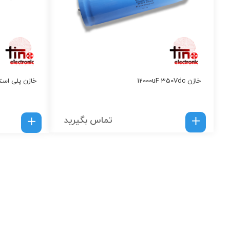
خازن 12000uF 350Vdc
خازن پلی استر 22 نانو فاراد 100
تماس بگیرید