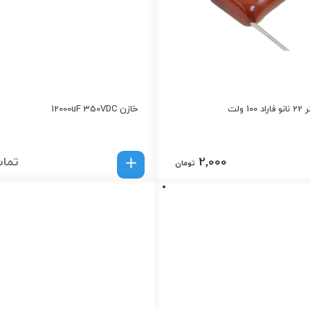
 ولت
خازن 12000uF 350VDC
2,000
تماس
تومان