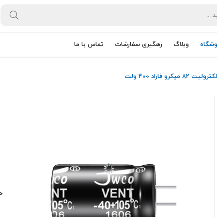
وشگاه
وبلاگ
رهگیری سفارشات
تماس با ما
82 میکرو فاراد 400 ولت
خا