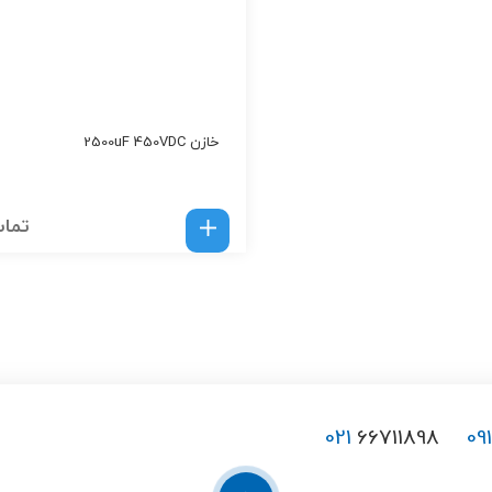
خازن 2500uF 450VDC
تماس
021
66711898
09