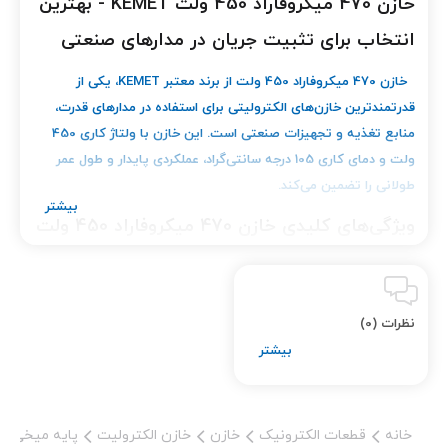
خازن 470 میکروفاراد 450 ولت KEMET - بهترین
انتخاب برای تثبیت جریان در مدارهای صنعتی
خازن 470 میکروفاراد 450 ولت از برند معتبر KEMET، یکی از
قدرتمندترین خازن‌های الکترولیتی برای استفاده در مدارهای قدرت،
منابع تغذیه و تجهیزات صنعتی است. این خازن با ولتاژ کاری 450
ولت و دمای کاری 105 درجه سانتی‌گراد، عملکردی پایدار و طول عمر
طولانی را تضمین می‌کند.
ویژگی‌های کلیدی خازن 470 میکروفاراد 450 ولت
KEMET:
نظرات (0)
ظرفیت بالا:
470
میکروفاراد برای ذخیره انرژی
و تثبیت جریان.
خانه
قطعات الکترونیک
خازن
خازن الکترولیت
پایه میخی