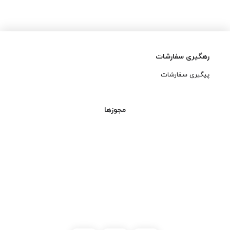
تحمل ولتاژ 450 ولت:
مناسب برای کاربردهای
رهگیری سفارشات
ولتاژ بالا و مدارهای حساس.
پیگیری سفارشات
دمای کاری 105 درجه
مجوزها
سانتی‌گراد:
عملکرد پایدار در
شرایط سخت صنعتی.
برند معتبر KEMET:
کیفیت بالا و طول عمر
تضمین‌شده.